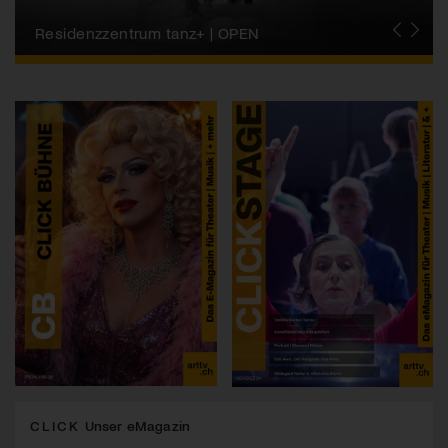
Migros-Kulturprozent | Tanzfestival Steps
Residenzzentrum tanz+ | OPEN
Tanzszene Schweiz
CLICK
Unser eMagazin