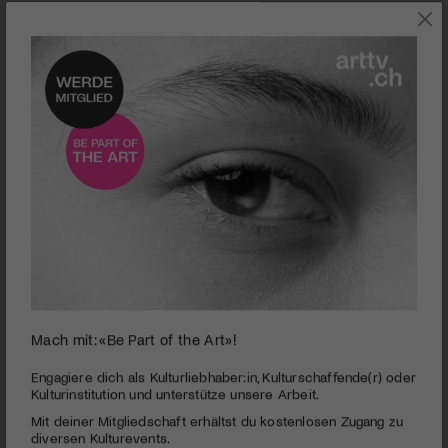
THEATER
Mach mit: «Be Part of the Art»!
0
seconds
«The Last Five Years» von Jason Robert Brown
Engagiere dich als Kulturliebhaber:in, Kulturschaffende(r) oder
of
Kulturinstitution und unterstütze unsere Arbeit.
3
PUBLIZIERT AM 28. JANUAR 2025
Mit deiner Mitgliedschaft erhältst du kostenlosen Zugang zu
minutes,
7
diversen Kulturevents.
Das Theater Uri feiert sein 25. Jubiläum mit einem selten