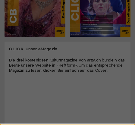
CLICK
Unser eMagazin
Die drei kostenlosen Kulturmagazine von arttv.ch bündeln das
Beste unsere Website in «Heftform». Um das entsprechende
Magazin zu lesen, klicken Sie einfach auf das Cover.