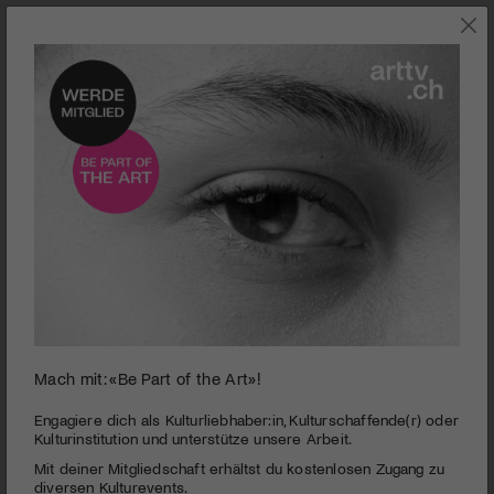
SZENE
Mach mit: «Be Part of the Art»!
0
seconds
Schweizer Preise Darstellende Künste 2022
Engagiere dich als Kulturliebhaber:in, Kulturschaffende(r) oder
of
Kulturinstitution und unterstütze unsere Arbeit.
1
PUBLIZIERT AM 21. OKTOBER 2022
Mit deiner Mitgliedschaft erhältst du kostenlosen Zugang zu
hour,
52
diversen Kulturevents.
Ein Preis, der den darstellenden Künsten eine grössere