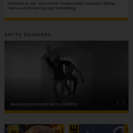
Einblicke in vier Jahrzehnte Theaterarbeit zwischen Bühne,
Nachwuchsförderung und Vermittlung
ARTTV DOSSIERS
Migros-Kulturprozent | Tanzfestival Steps
Residenzzentrum tanz+ | OPEN
Tanzszene Schweiz