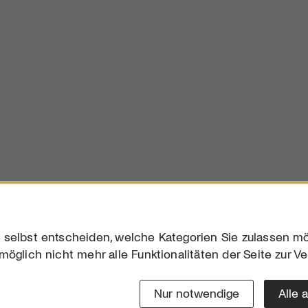
 selbst entscheiden, welche Kategorien Sie zulassen mö
möglich nicht mehr alle Funktionalitäten der Seite zur V
Downloads
Impres
Werben
Datensc
Nur notwendige
Alle 