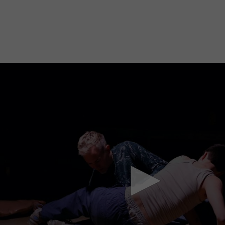
Mach mit: «Be Part of the Art»!
Engagiere dich als Kulturliebhaber:in, Kulturschaffende(r) oder