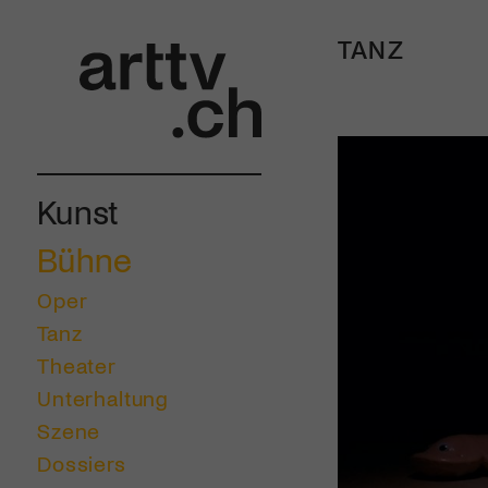
TANZ
Kunst
Bühne
Oper
Tanz
Theater
Unterhaltung
Szene
Dossiers