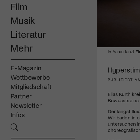
Film
Musik
Literatur
Mehr
0
In Aarau tanzt E
seconds
of
6
E-Magazin
Hyperstimu
minutes,
2
Wettbewerbe
seconds
Volume
PUBLIZIERT AM
90%
Mitgliedschaft
Elias Kurth kr
Partner
Bewusstseins 
Newsletter
Der längst fl
Infos
Wir baden in e
untersuchen i
choreografisch