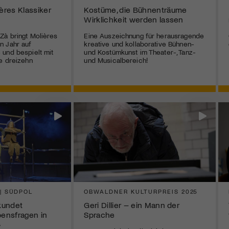
ières Klassiker
Kostüme, die Bühnenträume
Wirklichkeit werden lassen
Zà bringt Molières
Eine Auszeichnung für herausragende
n Jahr auf
kreative und kollaborative Bühnen-
und bespielt mit
und Kostümkunst im Theater-, Tanz-
e dreizehn
und Musicalbereich!
 | SÜDPOL
OBWALDNER KULTURPREIS 2025
rkundet
Geri Dillier – ein Mann der
bensfragen in
Sprache
»