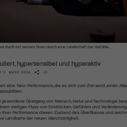
Kulturinstitution und unterstütze unsere Arbeit.
Mit deiner Mitgliedschaft erhältst du kostenlosen Zugang zu
diversen Kulturevents.
Jetzt Mitglied werden
lias Kurth mit seinem Team durch eine Landschaft der Gefühle.
liert, hypersensibel und hyperaktiv
 11. MÄRZ 2024
eiert eine Tanz-Performance, die es sich zum Ziel setzt, einen A
abzubilden.
uid gewordene Übergang von Mensch, Natur und Technologie bee
inem stetigen Fluss von Eindrücken, Gefühlen und Veränderung.
n ihrer Performance diesen Zustand des Überflusses und zeic
e Landkarte der neuen Gleichzeitigkeit.