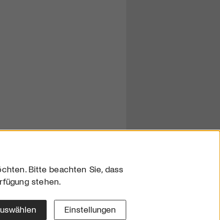
chten. Bitte beachten Sie, dass
erfügung stehen.
sum
hutz
auswählen
Einstellungen