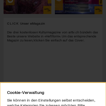
CLICK
Unser eMagazin
Die drei kostenlosen Kulturmagazine von arttv.ch bündeln das
Beste unsere Website in «Heftform». Um das entsprechende
Magazin zu lesen, klicken Sie einfach auf das Cover.
Cookie-Verwaltung
Sie können in den Einstellungen selbst entscheiden,
welche Kategorien Sie zulassen möchten. Bitte