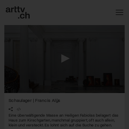
0
Mach mit: «Be Part of the Art»!
seconds
Schaulager | Francis Alÿs
of
3
Engagiere dich als Kulturliebhaber:in, Kulturschaffende(r) oder
minutes,
Kulturinstitution und unterstütze unsere Arbeit.
Eine überwältigende Masse an Heiligen Fabiolas belagert das
15
Haus zum Kirschgarten, manchmal gruppiert, oft auch allein,
Mit deiner Mitgliedschaft erhältst du kostenlosen Zugang zu
seconds
klein und versteckt. Es lohnt sich auf die Suche zu gehen.
diversen Kulturevents.