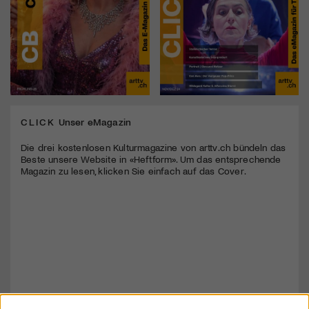
CLICK
Unser eMagazin
Die drei kostenlosen Kulturmagazine von arttv.ch bündeln das
Beste unsere Website in «Heftform». Um das entsprechende
Magazin zu lesen, klicken Sie einfach auf das Cover.