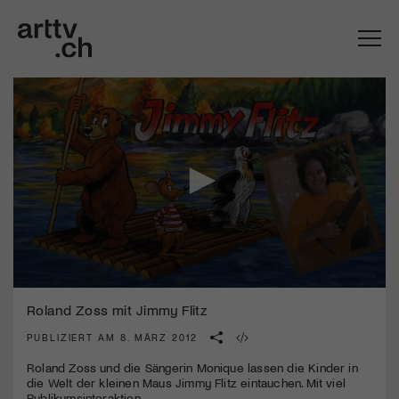
Mach mit: «Be Part of the Art»!
0
Engagiere dich als Kulturliebhaber:in, Kulturschaffende(r) oder
seconds
Roland Zoss mit Jimmy Flitz
Kulturinstitution und unterstütze unsere Arbeit.
of
Mit deiner Mitgliedschaft erhältst du kostenlosen Zugang zu
3
PUBLIZIERT AM 8. MÄRZ 2012
diversen Kulturevents.
minutes,
15
Roland Zoss und die Sängerin Monique lassen die Kinder in
seconds
die Welt der kleinen Maus Jimmy Flitz eintauchen. Mit viel
Jetzt Mitglied werden
Publikumsinteraktion.