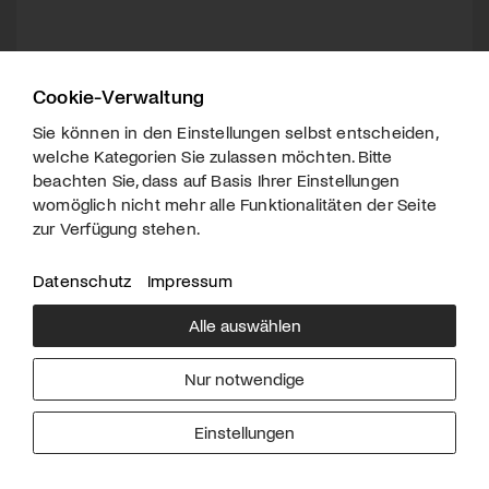
Cookie-Verwaltung
Sie können in den Einstellungen selbst entscheiden,
welche Kategorien Sie zulassen möchten. Bitte
beachten Sie, dass auf Basis Ihrer Einstellungen
womöglich nicht mehr alle Funktionalitäten der Seite
zur Verfügung stehen.
Datenschutz
Impressum
Alle auswählen
Über uns
Downloads
Impressum
Nur notwendige
Kontakt
Werben
Datenschutz
Einstellungen
© 2026 arttv.ch