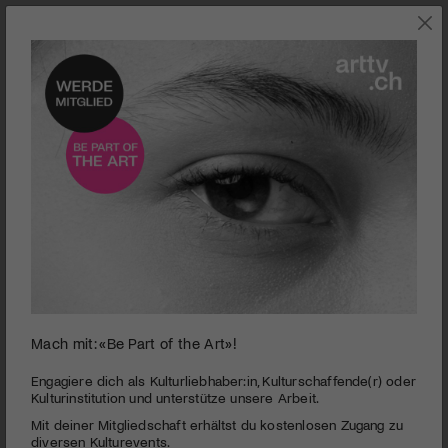
0
Mach mit: «Be Part of the Art»!
seconds
Open Opera | Die Weberischen
of
3
PUBLIZIERT AM 20. AUGUST 2008
Engagiere dich als Kulturliebhaber:in, Kulturschaffende(r) oder
minutes,
Kulturinstitution und unterstütze unsere Arbeit.
12
Wer war die Familie von Konstanze Weber? Open Opera
Mit deiner Mitgliedschaft erhältst du kostenlosen Zugang zu
seconds
beleuchtet auf eindrückliche und überraschende Weise die
diversen Kulturevents.
Geschichte der Ehefrau von Wolfgang Amadeus Mozart.