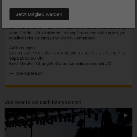
MEHR
Jetzt Mitglied werden
Die Weberischen | Eine musikalische Komödie | Inszenierung:
Jean Grädel | Musikalische Leitung Orchester: Niklaus Meyer |
Musikalische Leitung Band: Martin Gantenbein
Aufführungen:
21. / 23. / 27. / 28. / 29. / 30. Aug. und 3. / 4. / 5. / 6. / 11. / 12. / 13.
Sept. 2008 20 Uhr
Kino-Theater Tiffany St. Gallen, Lämmlisbrunnenstr. 20
openopera.ch
Das könnte Sie auch interessieren