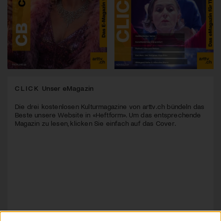
CLICK
Unser eMagazin
Die drei kostenlosen Kulturmagazine von arttv.ch bündeln das
Beste unsere Website in «Heftform». Um das entsprechende
Magazin zu lesen, klicken Sie einfach auf das Cover.