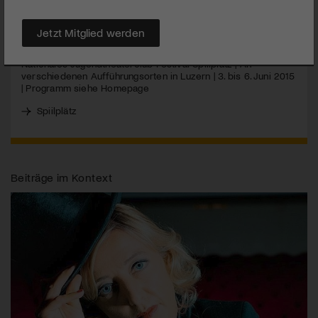
MEHR
Jetzt Mitglied werden
Nationales Jugendtheaterclub Festival Spiilplätz | An
verschiedenen Aufführungsorten in Luzern | 3. bis 6. Juni 2015
| Programm siehe Homepage
Spiilplätz
Beiträge im Kontext