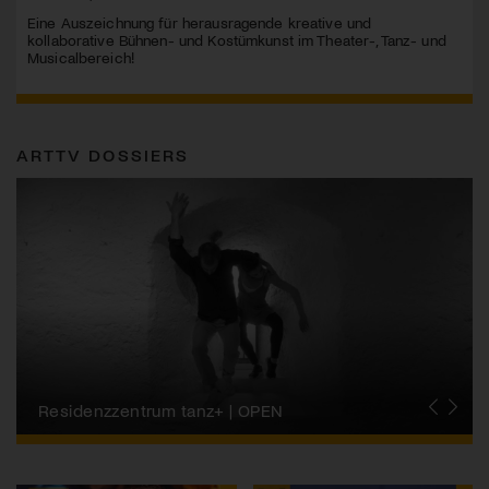
Eine Auszeichnung für herausragende kreative und
kollaborative Bühnen- und Kostümkunst im Theater-, Tanz- und
Musicalbereich!
ARTTV DOSSIERS
Migros-Kulturprozent | Tanzfestival Steps
Residenzzentrum tanz+ | OPEN
Tanzszene Schweiz