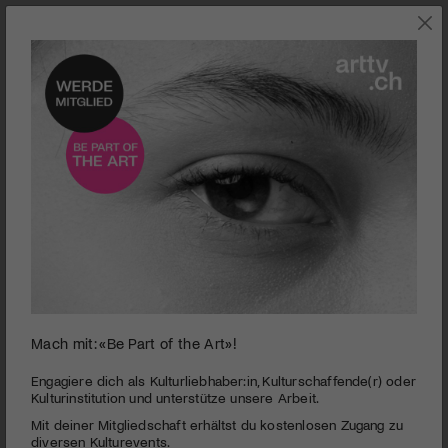
Mach mit: «Be Part of the Art»!
Nationales Jugendtheaterclub Festival | Spiilplätz
PUBLIZIERT AM 29. MAI 2015
Engagiere dich als Kulturliebhaber:in, Kulturschaffende(r) oder
Kulturinstitution und unterstütze unsere Arbeit.
Bei diesem Festival geht es nicht um Preise, sondern darum,
Mit deiner Mitgliedschaft erhältst du kostenlosen Zugang zu
dass sich die verschiedenen Jugendtheater-Formationen der
diversen Kulturevents.
Schweiz gegenseitig ihre Arbeiten präsentieren.