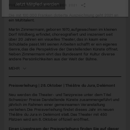
PUBLIZIERT AM 16. SEPTEMBER 2021
Jetzt Mitglied werden
Die mit 100 000 Franken dotierte Auszeichnung geht 2021 an
ein Multitalent.
Martin Zimmermann, geboren 1970, aufgewachsen im kleinen
Dorf Wildberg, erfindet, choreografiert und inszeniert seit
über 20 Jahren ein visuelles Theater, das in kaum eine
Schublade passt. Mit seinen Arbeiten schafft er ein eigenes
Genre, das die Perspektive der Darstellenden Künste öffnet.
Neben Zimmermann ehrt das Bundesamt für Kultur diverse
andere Persönlichkeiten aus der Welt der Bühne.
MEHR
Preisverleihung | 28. Oktober | Théâtre du Jura, Delémont
Neu werden die Theater- und Tanzpreise unter dem Titel
Schweizer Preise Darstellende Künste zusammengeführt und
jährlich im Rahmen einer gemeinsamen Veranstaltung
verliehen. Die Preisverleihung findet dieses Jahr im neuen
Théâtre du Jura in Delémont statt. Das Theater mit 450
Plätzen wird am 8. Oktober offiziell eröffnet.
Einen Livestream der Preisverleihung finden Sie auf dieser