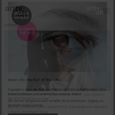
SZENE
Mach mit: «Be Part of the Art»!
Erhält den Schweizer Grand Prix Darstellende Künste / Hans- Reinhart-
Engagiere dich als Kulturliebhaber:in, Kulturschaffende(r) oder
Ring 2021: Martin Zimmermann
Kulturinstitution und unterstütze unsere Arbeit.
Martin Zimmermann | Grand Prix Darstellende Künste
Mit deiner Mitgliedschaft erhältst du kostenlosen Zugang zu
/ Hans-Reinhart-Ring
diversen Kulturevents.