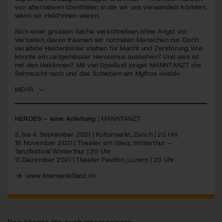
seconds
von alternativen Identitäten in die wir uns verwandeln könnten,
wenn wir Held*innen wären.
Jetzt Mitglied werden
Sich einer grossen Sache verschreiben, ohne Angst vor
Verlusten, davon träumen wir normalen Menschen nur. Doch
veraltete Heldenbilder stehen für Macht und Zerstörung. Wie
könnte ein zeitgemässer Heroismus aussehen? Und was ist
mit den Heldinnen? Mit viel Spiellust zeiget
MANNTANZT
die
Sehnsucht nach und das Scheitern am Mythos «Held».
MEHR
HEROES
– eine Anleitung
|
MANNTANZT
2. bis 4. September 2021 | Kulturmarkt, Zürich | 20 Uhr
19. November 2021 | Theater am Gleis, Winterthur –
Tanzfestival Winterthur | 20 Uhr
17. Dezember 2021 | Theater Pavillon, Luzern | 20 Uhr
www.tinamanteltanz.ch
Das könnte Sie auch interessieren