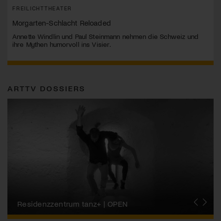
FREILICHTTHEATER
Morgarten-Schlacht Reloaded
Annette Windlin und Paul Steinmann nehmen die Schweiz und
ihre Mythen humorvoll ins Visier.
ARTTV DOSSIERS
Migros-Kulturprozent | Tanzfestival Steps
Residenzzentrum tanz+ | OPEN
Tanzszene Schweiz