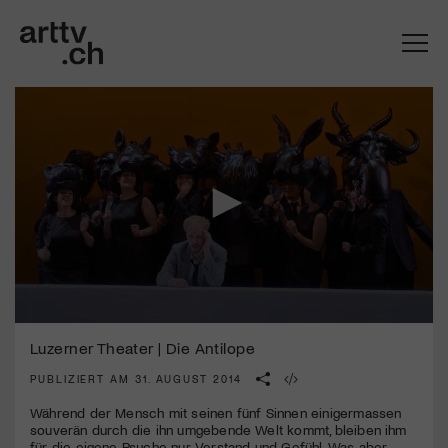
0
Mach mit: «Be Part of the Art»!
seconds
Luzerner Theater | Die Antilope
of
3
PUBLIZIERT AM 31. AUGUST 2014
Engagiere dich als Kulturliebhaber:in, Kulturschaffende(r) oder
minutes,
Kulturinstitution und unterstütze unsere Arbeit.
24
Während der Mensch mit seinen fünf Sinnen einigermassen
Mit deiner Mitgliedschaft erhältst du kostenlosen Zugang zu
seconds
souverän durch die ihn umgebende Welt kommt, bleiben ihm
diversen Kulturevents.
für die eigene Psyche nur Verstand und Gefühl. Was aber,