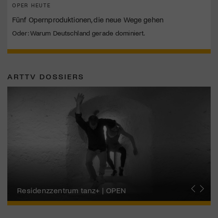
OPER HEUTE
Fünf Opernproduktionen, die neue Wege gehen
Oder: Warum Deutschland gerade dominiert.
ARTTV DOSSIERS
Migros-Kulturprozent | Tanzfestival Steps
Residenzzentrum tanz+ | OPEN
Tanzszene Schweiz