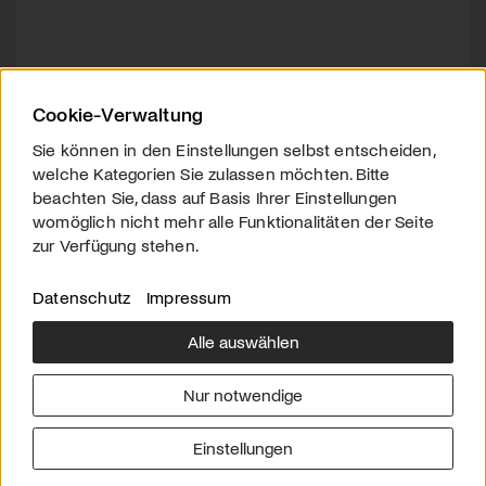
Cookie-Verwaltung
Sie können in den Einstellungen selbst entscheiden,
welche Kategorien Sie zulassen möchten. Bitte
beachten Sie, dass auf Basis Ihrer Einstellungen
womöglich nicht mehr alle Funktionalitäten der Seite
zur Verfügung stehen.
Datenschutz
Impressum
Alle auswählen
Über uns
Downloads
Impressum
Nur notwendige
Kontakt
Werben
Datenschutz
Einstellungen
© 2026 arttv.ch