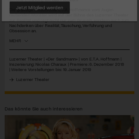
Die grausige Geschichte E.T.A. Hoffmanns vom Augen
Jetzt Mitglied werden
raubenden Monster wird auf der Bühne des Luzerner Theater
zur Realität und regt nicht nur zum Gruseln, sondern auch zum
Nachdenken über Realität, Täuschung, Verführung und
Obsession an.
MEHR
Luzerner Theater | «Der Sandmann» | von E.T.A. Hoffmann |
Inszenierung: Nicolas Charaux | Premiere: 6. Dezember 2018
| Weitere Vorstellungen bis: 19. Januar 2019
Luzerner Theater
Das könnte Sie auch interessieren