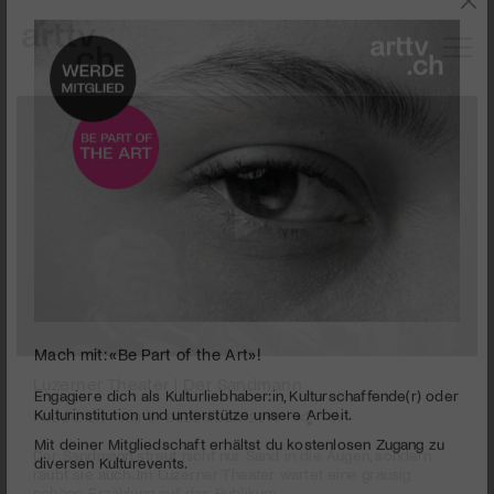
0
Mach mit: «Be Part of the Art»!
seconds
Luzerner Theater | Der Sandmann
of
1
PUBLIZIERT AM 6. DEZEMBER 2018
Engagiere dich als Kulturliebhaber:in, Kulturschaffende(r) oder
minute,
Kulturinstitution und unterstütze unsere Arbeit.
28
Der Sandmann streut nicht nur Sand in die Augen, sondern
Mit deiner Mitgliedschaft erhältst du kostenlosen Zugang zu
seconds
raubt sie auch. Im Luzerner Theater wartet eine grausig
diversen Kulturevents.
schöne Erzählung auf das Publikum.