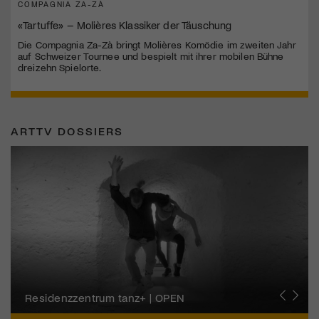
COMPAGNIA ZA-ZÀ
«Tartuffe» – Molières Klassiker der Täuschung
Die Compagnia Za-Zà bringt Molières Komödie im zweiten Jahr
auf Schweizer Tournee und bespielt mit ihrer mobilen Bühne
dreizehn Spielorte.
ARTTV DOSSIERS
Migros-Kulturprozent | Tanzfestival Steps
Residenzzentrum tanz+ | OPEN
Tanzszene Schweiz