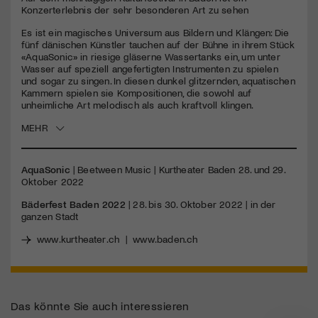
Konzerterlebnis der sehr besonderen Art zu sehen
Jetzt Mitglied werden
Es ist ein magisches Universum aus Bildern und Klängen: Die
fünf dänischen Künstler tauchen auf der Bühne in ihrem Stück
«AquaSonic» in riesige gläserne Wassertanks ein, um unter
Wasser auf speziell angefertigten Instrumenten zu spielen
und sogar zu singen. In diesen dunkel glitzernden, aquatischen
Kammern spielen sie Kompositionen, die sowohl auf
unheimliche Art melodisch als auch kraftvoll klingen.
MEHR
AquaSonic
| Beetween Music | Kurtheater Baden 28. und 29.
Oktober 2022
Bäderfest Baden 2022
| 28. bis 30. Oktober 2022 | in der
ganzen Stadt
www.kurtheater.ch
|
www.baden.ch
Das könnte Sie auch interessieren