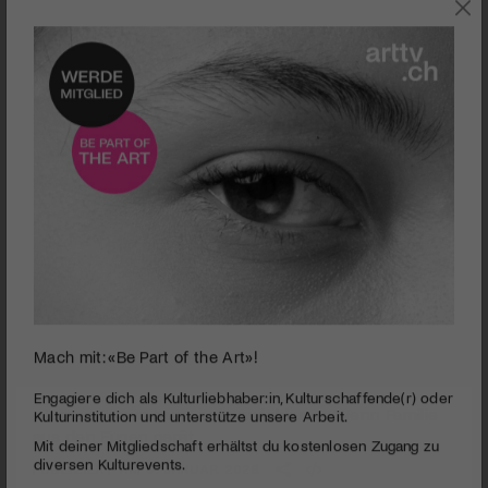
THEATER
Mach mit: «Be Part of the Art»!
0
seconds
«James Brown trug Lockenwickler» – Wenn Familie
Engagiere dich als Kulturliebhaber:in, Kulturschaffende(r) oder
of
Kulturinstitution und unterstütze unsere Arbeit.
aus den Fugen gerät
4
Mit deiner Mitgliedschaft erhältst du kostenlosen Zugang zu
minutes,
PUBLIZIERT AM 9. JANUAR 2026
18
diversen Kulturevents.