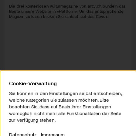
Die drei kostenlosen Kulturmagazine von arttv.ch bündeln das
Beste unsere Website in «Heftform». Um das entsprechende
Magazin zu lesen, klicken Sie einfach auf das Cover.
Cookie-Verwaltung
Sie können in den Einstellungen selbst entscheiden,
welche Kategorien Sie zulassen möchten. Bitte
beachten Sie, dass auf Basis Ihrer Einstellungen
womöglich nicht mehr alle Funktionalitäten der Seite
zur Verfügung stehen.
Datenschutz
Impressum