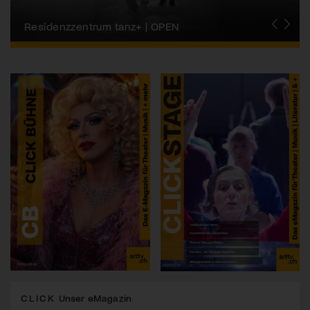
Migros-Kulturprozent | Tanzfestival Steps
Residenzzentrum tanz+ | OPEN
Tanzszene Schweiz
CLICK
Unser eMagazin