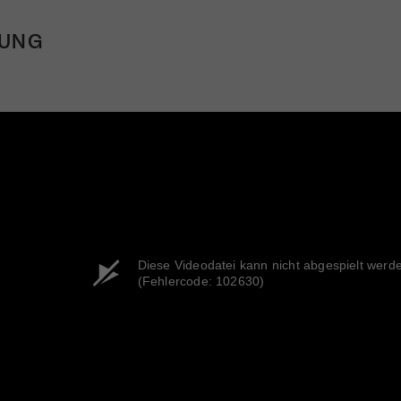
TUNG
Diese Videodatei kann nicht abgespielt werd
(Fehlercode: 102630)
Mach mit: «Be Part of the Art»!
Engagiere dich als Kulturliebhaber:in, Kulturschaffende(r) oder