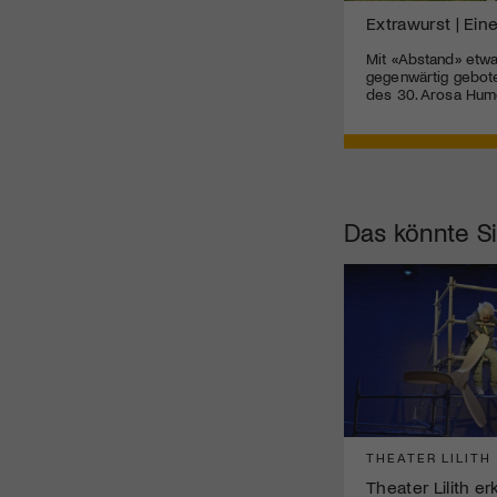
Extrawurst | Ein
Mit «Abstand» etw
gegenwärtig gebote
des 30. Arosa Humo
Das könnte Si
THEATER LILITH
Theater Lilith e