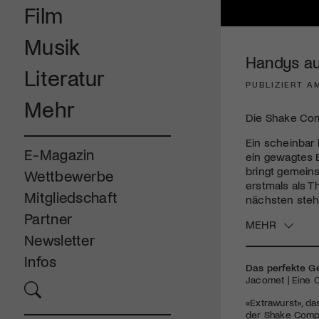
Film
Musik
Handys au
Literatur
PUBLIZIERT A
Mehr
Die Shake Com
Ein scheinbar 
E-Magazin
ein gewagtes 
bringt gemeins
Wettbewerbe
erstmals als T
Mitgliedschaft
nächsten stehe
Partner
MEHR
Newsletter
Infos
Das perfekte G
Jacomet | Eine 
«Extrawurst», da
der Shake Compa