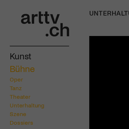
UNTERHAL
Kunst
Bühne
Oper
Tanz
Theater
Unterhaltung
Szene
Dossiers