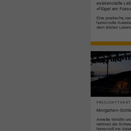
existenzielle Le
«Flügel am Fuss
Eine poetische, na
humorvolle Ausein
dem letzten Leben
FREILICHTTHEA
Morgarten-Schl
Annette Windlin un
nehmen die Schwei
humorvoll ins Visie