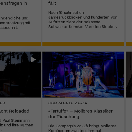
bensfragen in
fällt
»
Nach 19 satirischen
Jahresrückblicken und hunderten von
chdenkliche und
Auftritten zieht der bekannte
andersetzung mit
Schweizer Komiker Veri den Stecker.
sabschnitt
TER
COMPAGNIA ZA-ZÀ
acht Reloaded
«Tartuffe» – Molières Klassiker
der Täuschung
d Paul Steinmann
z und ihre Mythen
Die Compagnia Za-Zà bringt Molières
r.
Komödie im zweiten Jahr auf