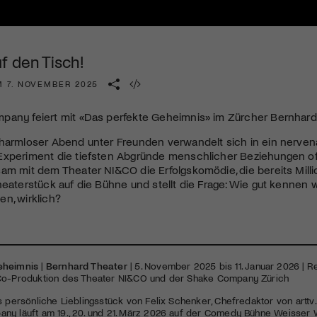
Kulturinstitution und unterstütze unsere Arbeit.
Mit deiner Mitgliedschaft erhältst du kostenlosen Zugang zu
diversen Kulturevents.
f den Tisch!
Jetzt Mitglied werden
M 7. NOVEMBER 2025
pany feiert mit «Das perfekte Geheimnis» im Zürcher Bernhard 
harmloser Abend unter Freunden verwandelt sich in ein nervena
Experiment die tiefsten Abgründe menschlicher Beziehungen o
am mit dem Theater NI&CO die Erfolgskomödie, die bereits Milli
heaterstück auf die Bühne und stellt die Frage: Wie gut kennen
n, wirklich?
eheimnis
|
Bernhard Theater
| 5. November 2025 bis 11. Januar 2026 | 
Co-Produktion des Theater NI&CO und der Shake Company Zürich
s persönliche Lieblingsstück von Felix Schenker, Chefredaktor von arttv.
ny läuft am 19., 20. und 21. März 2026 auf der Comedy Bühne Weisser 