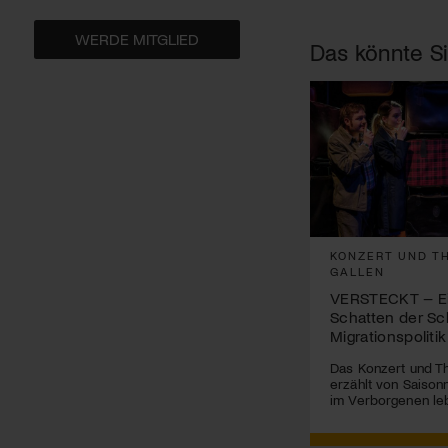
WERDE MITGLIED
Das könnte Si
KONZERT UND TH
GALLEN
VERSTECKT – Ei
Schatten der Sc
Migrationspolitik
Das Konzert und Th
erzählt von Saisonn
im Verborgenen le