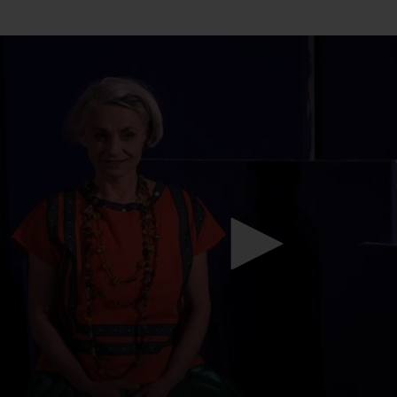
Mach mit: «Be Part of the Art»!
Engagiere dich als Kulturliebhaber:in, Kulturschaffende(r) oder