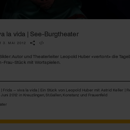
Kulturinstitution und unterstütze unsere Arbeit.
Mit deiner Mitgliedschaft erhältst du kostenlosen Zugang zu
diversen Kulturevents.
va la vida | See-Burgtheater
Jetzt Mitglied werden
 3. MAI 2012
Bilder: Autor und Theaterleiter Leopold Huber «vertont» die Tageb
n-Frau-Stück mit Wortspielen.
| Frida – viva la vida | Ein Stück von Leopold Huber mit Astrid Keller | R
. Juni 2012 in Kreuzlingen, St.Gallen, Konstanz und Frauenfeld
ater