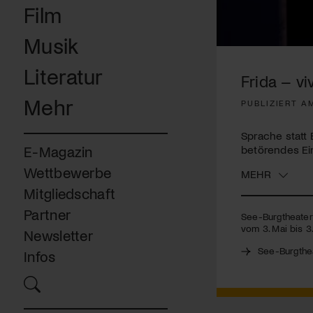
Film
Musik
0
seconds
Literatur
of
Frida – vi
4
minutes,
Mehr
PUBLIZIERT AM
8
seconds
Volume
90%
Sprache statt 
betörendes Ei
E-Magazin
Wettbewerbe
MEHR
Mitgliedschaft
Partner
See-Burgtheater 
vom 3. Mai bis 3
Newsletter
See-Burgthe
Infos