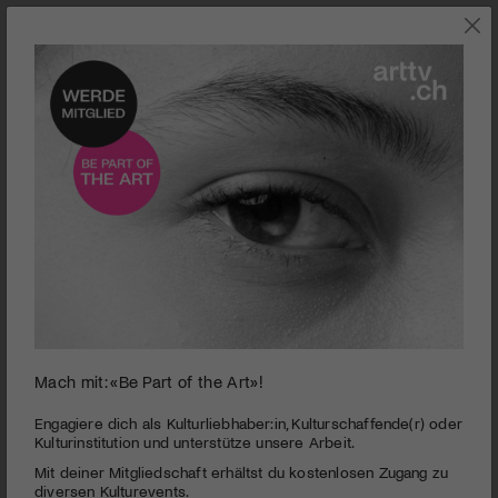
SZENE
Mach mit: «Be Part of the Art»!
Die Biografie »Flora Fabbri – Eine Kämpferin trägt Tüll« erzählt von
Engagiere dich als Kulturliebhaber:in, Kulturschaffende(r) oder
Fabbris Leben und Wirken (1822–1880) und erscheint anlässlich ihres
Kulturinstitution und unterstütze unsere Arbeit.
200. Geburtstages.
Mit deiner Mitgliedschaft erhältst du kostenlosen Zugang zu
Flora Fabbri | Eine Kämpferin trägt Tüll
diversen Kulturevents.