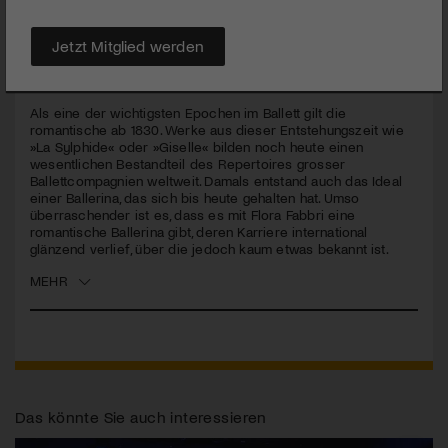
PUBLIZIERT AM 22. APRIL 2022
Jetzt Mitglied werden
Eine Biografie über eine in Vergessenheit geratene, einst
international berühmte Balletttänzerin, die dieses Jahr ihren
200 Geburtstag feiern könnte.
Als eine der wichtigsten Epochen im Ballett gilt die
romantische ab 1830. Werke aus dieser Entstehungszeit wie
»La Sylphide« oder »Giselle« bilden noch heute einen
wesentlichen Bestandteil des Repertoires grosser
Ballettcompagnien weltweit. Damals entstand auch das Ideal
einer Ballerina, das sich bis heute gehalten hat. Umso
überraschender ist es, dass es mit Flora Fabbri eine
romantische Ballerina gibt, deren Karriere international
glänzend verlief, über die jedoch kaum etwas bekannt ist.
MEHR
Das könnte Sie auch interessieren