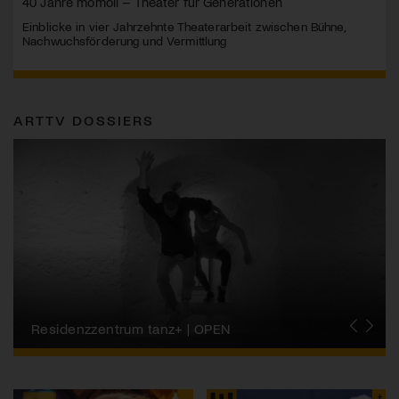
40 Jahre momoll – Theater für Generationen
Einblicke in vier Jahrzehnte Theaterarbeit zwischen Bühne,
Nachwuchsförderung und Vermittlung
ARTTV DOSSIERS
Migros-Kulturprozent | Tanzfestival Steps
Residenzzentrum tanz+ | OPEN
Tanzszene Schweiz