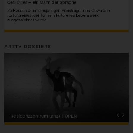
Geri Dillier – ein Mann der Sprache
Zu Besuch beim diesjährigen Preisträger des Obwaldner
Kulturpreises, der für sein kulturelles Lebenswerk
ausgezeichnet wurde.
ARTTV DOSSIERS
Migros-Kulturprozent | Tanzfestival Steps
Residenzzentrum tanz+ | OPEN
Tanzszene Schweiz