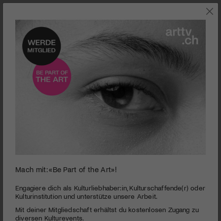
TANZ
Mach mit: «Be Part of the Art»!
0
Trailer zu TIMEKEEPERS | © Opernhaus Zürich
seconds
Engagiere dich als Kulturliebhaber:in, Kulturschaffende(r) oder
of
Kulturinstitution und unterstütze unsere Arbeit.
Eine getanzte Ode an die 20er Jahre des letzten
2
Jahrhunderts
Mit deiner Mitgliedschaft erhältst du kostenlosen Zugang zu
minutes,
14
diversen Kulturevents.