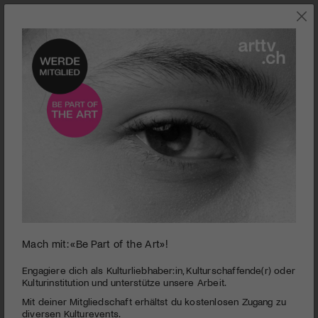
SZENE
Mach mit: «Be Part of the Art»!
0
seconds
Ehre für das Trans- und Queer Kollektiv «House of
Engagiere dich als Kulturliebhaber:in, Kulturschaffende(r) oder
of
Kulturinstitution und unterstütze unsere Arbeit.
Poderosa»
3
Mit deiner Mitgliedschaft erhältst du kostenlosen Zugang zu
minutes,
PUBLIZIERT AM 29. NOVEMBER 2022
4
diversen Kulturevents.