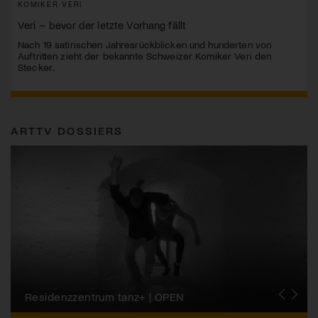
KOMIKER VERI
Veri – bevor der letzte Vorhang fällt
Nach 19 satirischen Jahresrückblicken und hunderten von
Auftritten zieht der bekannte Schweizer Komiker Veri den
Stecker.
ARTTV DOSSIERS
Migros-Kulturprozent | Tanzfestival Steps
Residenzzentrum tanz+ | OPEN
Tanzszene Schweiz