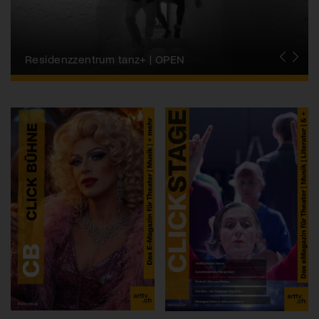
Migros-Kulturprozent | Tanzfestival Steps
Residenzzentrum tanz+ | OPEN
Tanzszene Schweiz