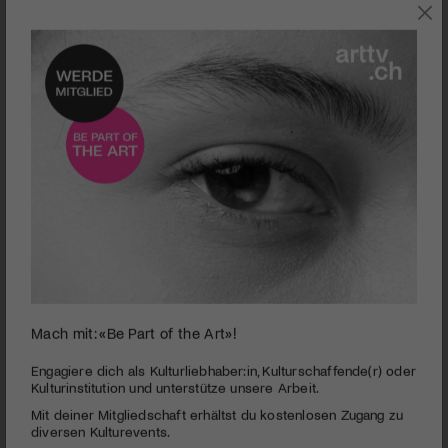
THEATER
Mach mit: «Be Part of the Art»!
0
seconds
Die drei Musketiere revisited
Engagiere dich als Kulturliebhaber:in, Kulturschaffende(r) oder
of
Kulturinstitution und unterstütze unsere Arbeit.
5
PUBLIZIERT AM 18. AUGUST 2025
Mit deiner Mitgliedschaft erhältst du kostenlosen Zugang zu
minutes,
48
diversen Kulturevents.
Einer für alle, alle für einen: Das Theaterwerkstatt Gleis 5