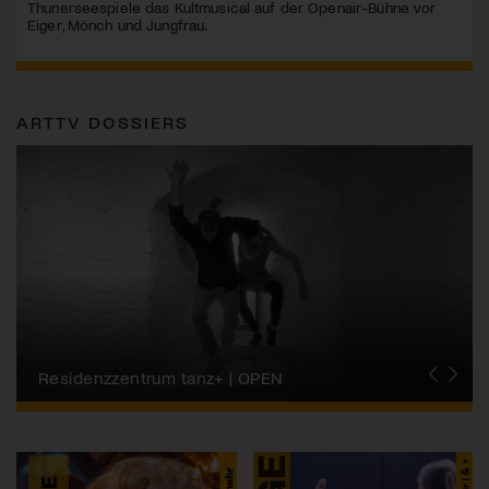
Thunerseespiele das Kultmusical auf der Openair-Bühne vor
Eiger, Mönch und Jungfrau.
ARTTV DOSSIERS
Migros-Kulturprozent | Tanzfestival Steps
Residenzzentrum tanz+ | OPEN
Tanzszene Schweiz