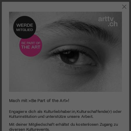
OPER
Mach mit: «Be Part of the Art»!
0
seconds
Die Barockopern Schloss Waldegg zeigten «Platée»
Engagiere dich als Kulturliebhaber:in, Kulturschaffende(r) oder
of
Kulturinstitution und unterstütze unsere Arbeit.
3
PUBLIZIERT AM 21. AUGUST 2023
Mit deiner Mitgliedschaft erhältst du kostenlosen Zugang zu
minutes,
59
diversen Kulturevents.
Rameaus Ballett-Komödie war voller verrückter Ideen und