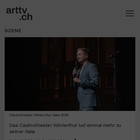
SZENE
Mach mit: «Be Part of the Art»!
Casinotheater Winterthur Gala 2024
Engagiere dich als Kulturliebhaber:in, Kulturschaffende(r) oder
Kulturinstitution und unterstütze unsere Arbeit.
Das Casinotheater Winterthur lud einmal mehr zu
seiner Gala
Mit deiner Mitgliedschaft erhältst du kostenlosen Zugang zu
diversen Kulturevents.