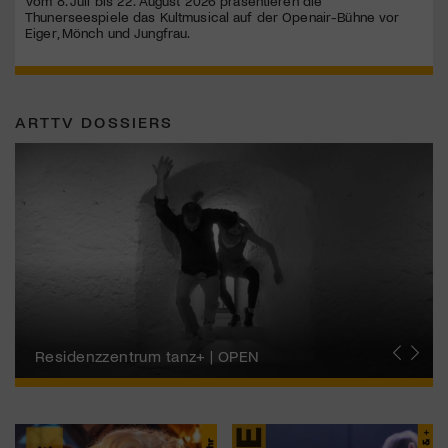
Vom 8. Juli bis 22. August 2026 präsentieren die
Thunerseespiele das Kultmusical auf der Openair-Bühne vor
Eiger, Mönch und Jungfrau.
ARTTV DOSSIERS
Migros-Kulturprozent | Tanzfestival Steps
Residenzzentrum tanz+ | OPEN
Tanzszene Schweiz