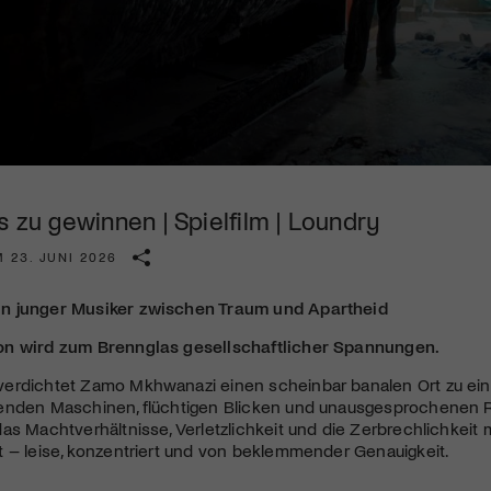
Kulturinstitution und unterstütze unsere Arbeit.
Mit deiner Mitgliedschaft erhältst du kostenlosen Zugang zu
diversen Kulturevents.
Jetzt Mitglied werden
s zu gewinnen | Spielfilm | Loundry
 23. JUNI 2026
n junger Musiker zwischen Traum und Apartheid
n wird zum Brennglas gesellschaftlicher Spannungen.
erdichtet Zamo Mkhwanazi einen scheinbar banalen Ort zu ein
enden Maschinen, flüchtigen Blicken und unausgesprochenen Re
as Machtverhältnisse, Verletzlichkeit und die Zerbrechlichkei
 – leise, konzentriert und von beklemmender Genauigkeit.