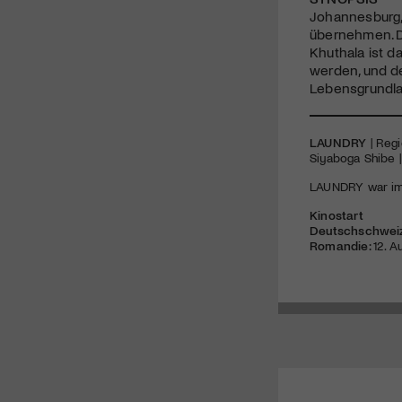
Johannesburg, 
übernehmen. D
Khuthala ist d
werden, und d
Lebensgrundlag
LAUNDRY
| Regi
Siyaboga Shibe |
LAUNDRY war im 
Kinostart
Deutschschwei
Romandie:
12. A