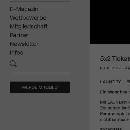
E-Magazin
Wettbewerbe
Mitgliedschaft
Partner
Newsletter
0
seconds
Infos
of
5x2 Ticket
1
minute,
PUBLIZIERT AM
59
seconds
Volume
90%
LAUNDRY – Ei
WERDE MITGLIED
Ein Waschsalo
Mit LAUNDRY v
Zwischen lauf
Kammerspiel, d
sichtbar macht
SYNOPSIS