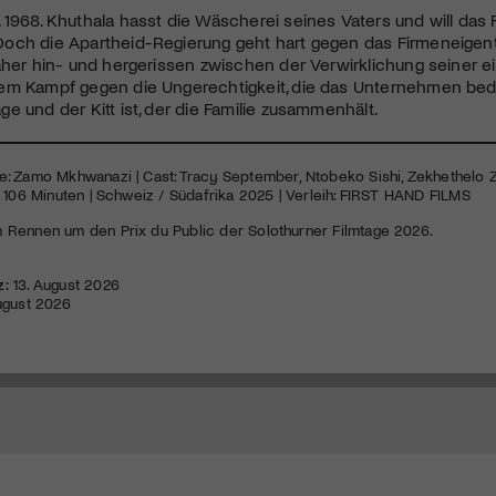
1968. Khuthala hasst die Wäscherei seines Vaters und will das
och die Apartheid-Regierung geht hart gegen das Firmeneigen
aher hin- und hergerissen zwischen der Verwirklichung seiner e
em Kampf gegen die Ungerechtigkeit, die das Unternehmen bedro
e und der Kitt ist, der die Familie zusammenhält.
e: Zamo Mkhwanazi | Cast: Tracy September, Ntobeko Sishi, Zekhethelo 
 106 Minuten | Schweiz / Südafrika 2025 | Verleih: FIRST HAND FILMS
Rennen um den Prix du Public der Solothurner Filmtage 2026.
z:
13. August 2026
ugust 2026