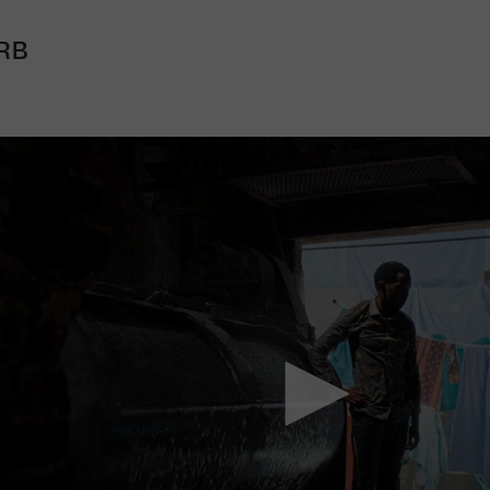
RB
Mach mit: «Be Part of the Art»!
Engagiere dich als Kulturliebhaber:in, Kulturschaffende(r) oder