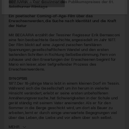
BECAÀRIA – Der Gewinner des Publikumspreises der 61.
seconds
Solothurner Filmtage
Jetzt Mitglied werden
Ein poetischer Coming-of-Age-Film über das
Erwachsenwerden, die Suche nach Identität und die Kraft
der Natur
Mit BECAÀRIA erzählt der Tessiner Regisseur Erik Bernasconi
eine fein beobachtete Geschichte, angesiedelt im Jahr 1977.
Der Film blickt auf eine Jugend zwischen familiären
Spannungen, gesellschaftlichem Wandel und den ersten
tastenden Schritten in Richtung Selbstbestimmung. Fern von
zuhause und den Erwartungen der Erwachsenen beginnt für
Mario ein leiser, aber tiefgreifender Prozess des
Erwachsenwerdens.
SYNOPSIS
1977. Der 16-jährige Mario lebt in einem kleinen Dorf im Tessin.
Während sich die Gesellschaft um ihn herum in vielerlei
Hinsicht verändert, erlebt er seine ersten unbeholfenen
Annäherungsversuche, hat Schwierigkeiten in der Schule und
gerät ständig mit seinem Vater aneinander. Als er für den
Sommer in die Berge geschickt wird, um dort als Bauer zu
arbeiten, lernt er durch einige unerwartete Begegnungen viel
über das Leben, die Liebe und vor allem über sich selbst.
MEHR