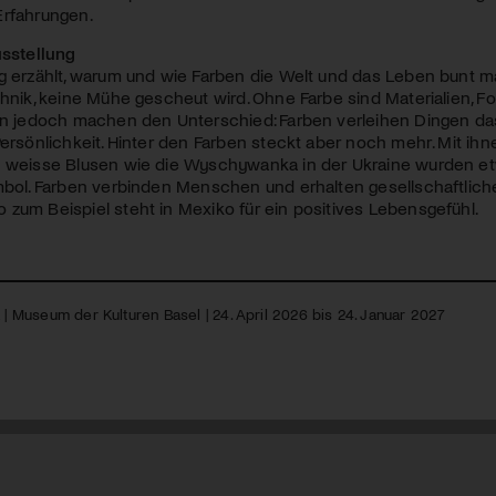
Erfahrungen.
usstellung
g erzählt, warum und wie Farben die Welt und das Leben bunt m
chnik, keine Mühe gescheut wird. Ohne Farbe sind Materialien, 
en jedoch machen den Unterschied: Farben verleihen Dingen das
Persönlichkeit. Hinter den Farben steckt aber noch mehr. Mit 
e weisse Blusen wie die Wyschywanka in der Ukraine wurden e
mbol. Farben verbinden Menschen und erhalten gesellschaftlich
zum Beispiel steht in Mexiko für ein positives Lebensgefühl.
k
| Museum der Kulturen Basel | 24. April 2026 bis 24. Januar 2027