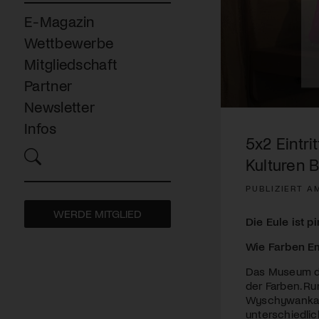
E-Magazin
Wettbewerbe
Mitgliedschaft
Partner
Newsletter
0
seconds
Infos
of
5x2 Eintri
5
minutes,
Kulturen 
24
seconds
Volume
PUBLIZIERT AM
90%
WERDE MITGLIED
Die Eule ist p
Wie Farben Em
Das Museum der
der Farben. Ru
Wyschywanka-B
unterschiedlic