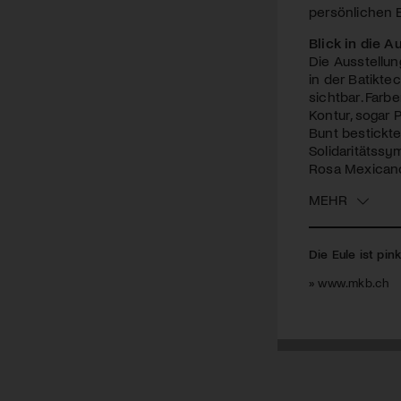
persönlichen 
Blick in die A
Die Ausstellun
in der Batikte
sichtbar. Farb
Kontur, sogar 
Bunt bestickt
Solidaritätssy
Rosa Mexicano 
MEHR
Die Eule ist pin
» www.mkb.ch