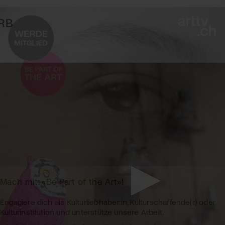
RB
Mach mit: «Be Part of the Art»!
Engagiere dich als Kulturliebhaber:in, Kulturschaffende(r) oder