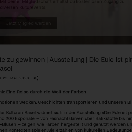
Kulturinstitution und unterstütze unsere Arbeit.
Mit deiner Mitgliedschaft erhältst du kostenlosen Zugang zu
diversen Kulturevents.
Jetzt Mitglied werden
tte zu gewinnen | Ausstellung | Die Eule ist 
Basel
 22. MAI 2026
ink: Eine Reise durch die Welt der Farben
otionen wecken, Geschichten transportieren und unseren Bli
 Kulturen Basel widmet sich in der Ausstellung «Die Eule ist pi
nd 200 Exponate – von Fasnachtslarven über Batikstoffe bis hi
lusen – zeigen, wie Farben hergestellt und genutzt werden und
hen Kontexten spielen. Sie erzählen von kulturellen Bedeutung