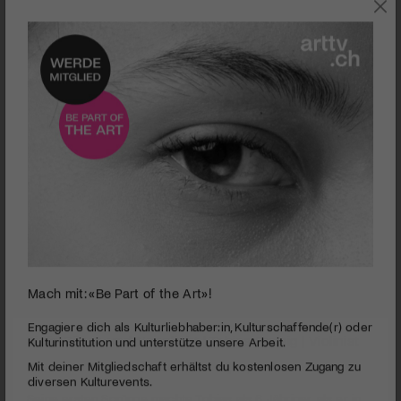
SZENE
Mach mit: «Be Part of the Art»!
0
seconds
Tiefe Bässe und Neonlicht | Tobias Preisig | Violinist
Engagiere dich als Kulturliebhaber:in, Kulturschaffende(r) oder
of
Kulturinstitution und unterstütze unsere Arbeit.
5
PUBLIZIERT AM 22. APRIL 2019
Mit deiner Mitgliedschaft erhältst du kostenlosen Zugang zu
minutes,
6
diversen Kulturevents.
Seine ersten Sprünge machte Tobias als 6 Jähriger, als er in