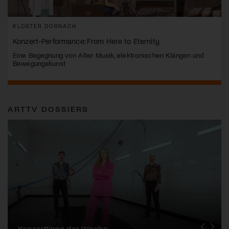
KLOSTER DORNACH
Konzert-Performance: From Here to Eternity
Eine Begegnung von Alter Musik, elektronischen Klängen und
Bewegungskunst
ARTTV DOSSIERS
Alpentöne
Konzerttipps der Woche
Stanser Musiktage
FONDATION SUISA
Festival da Jazz
J.S. Bach-Stiftung