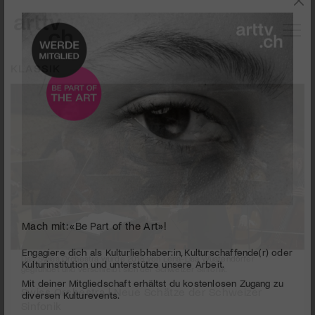
KLASSIK
Mach mit: «Be Part of the Art»!
Das Swiss Orchestra wurde 2018 von Lena-Lisa Wüstendörfer
Engagiere dich als Kulturliebhaber:in, Kulturschaffende(r) oder
gegründet und verschreibt sich der Schweizer Sinfonik.
Kulturinstitution und unterstütze unsere Arbeit.
Swiss Orchestra | Neue Schätze der Schweizer
Mit deiner Mitgliedschaft erhältst du kostenlosen Zugang zu
Sinfonik
diversen Kulturevents.