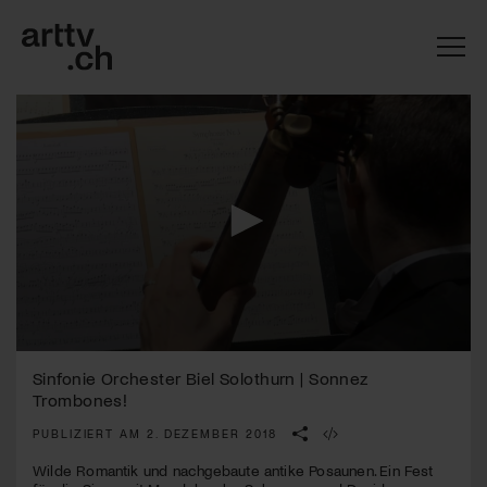
0
Mach mit: «Be Part of the Art»!
seconds
Sinfonie Orchester Biel Solothurn | Sonnez
of
Trombones!
3
Engagiere dich als Kulturliebhaber:in, Kulturschaffende(r) oder
minutes,
Kulturinstitution und unterstütze unsere Arbeit.
PUBLIZIERT AM 2. DEZEMBER 2018
6
Mit deiner Mitgliedschaft erhältst du kostenlosen Zugang zu
seconds
Wilde Romantik und nachgebaute antike Posaunen. Ein Fest
diversen Kulturevents.