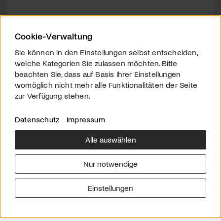
Cookie-Verwaltung
Sie können in den Einstellungen selbst entscheiden,
welche Kategorien Sie zulassen möchten. Bitte
beachten Sie, dass auf Basis Ihrer Einstellungen
womöglich nicht mehr alle Funktionalitäten der Seite
zur Verfügung stehen.
Datenschutz
Impressum
Alle auswählen
Über uns
Downloads
Impressum
Nur notwendige
Kontakt
Werben
Datenschutz
Einstellungen
© 2026 arttv.ch