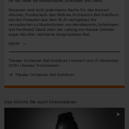
für die Sinne mit Mendelssohn, Schumann und David.
Posaunen sind nicht jedermanns Sache. Für das Konzert
Jetzt Mitglied werden
«Sonnez Trombones!» des Sinfonie Orchesters Biel Solothurn
wurden Posaunen aus dem 18 Jh. nachgebaut. Sie
verzauberten zu Musikstücken von Mendelssohn, Schuhmann
und Ferdinand David unter der Leitung von Kaspar Zehnder
sogar das eher nüchterne Kongresshaus Biel.
MEHR
Theater Orchester Biel Solothurn | Konzert vom 21. November
2018 | «Sonnez Trombones!»
Theater Orchester Biel Solothurn
Das könnte Sie auch interessieren