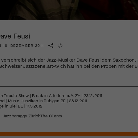
Kulturinstitution und unterstütze unsere Arbeit.
Mit deiner Mitgliedschaft erhältst du kostenlosen Zugang zu
diversen Kulturevents.
 Dave Feusi
Jetzt Mitglied werden
 18. DEZEMBER 2011
 verschreibt sich der Jazz-Musiker Dave Feusi dem Saxophon. He
chweizer Jazzszene. art-tv.ch hat ihn bei den Proben mit der 
n Tribute Show |
Break
in Affoltern a. A. ZH | 23.12. 2011
od |
Mühle Hunziken
in Rubigen BE | 28.12.2011
ge
in Biel BE | 17.3.2012
|
Jazzbaragge Zürich
The Clients