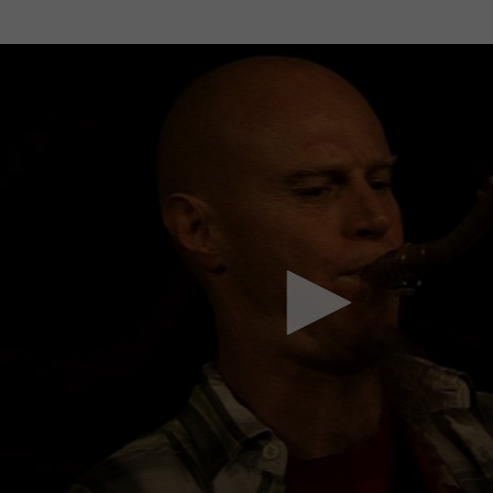
Mach mit: «Be Part of the Art»!
Engagiere dich als Kulturliebhaber:in, Kulturschaffende(r) oder