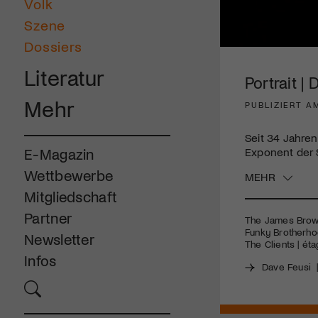
Volk
Szene
Dossiers
0
seconds
Literatur
of
Portrait |
3
minutes,
Mehr
PUBLIZIERT AM
14
seconds
Volume
90%
Seit 34 Jahren
Exponent der S
E-Magazin
Wettbewerbe
MEHR
Mitgliedschaft
Partner
The James Brow
Funky Brotherho
Newsletter
The Clients |
éta
Infos
Dave Feusi