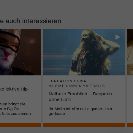
e auch interessieren
FONDATION SUISA
MUSIKER:INNENPORTRAITS
ollektive Hip-
Nathalie Froehlich – Rapperin
ohne Limit
bum bringt die
rin Big Zis
Ihr Motto ist: «I’m not a queen. I’m a
rtists zusammen.
godess!»