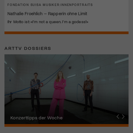
FONDATION SUISA MUSIKER:INNENPORTRAITS
Nathalie Froehlich – Rapperin ohne Limit
Ihr Motto ist: «I’m not a queen. I’m a godess!»
ARTTV DOSSIERS
Alpentöne
Konzerttipps der Woche
Stanser Musiktage
FONDATION SUISA
Festival da Jazz
J.S. Bach-Stiftung