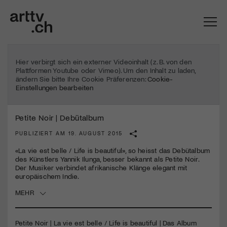
Hier verbirgt sich ein externer Videoinhalt (z. B. von den
Plattformen Youtube oder Vimeo). Um den Inhalt zu laden,
ändern Sie bitte Ihre Cookie Präferenzen:
Cookie-
Einstellungen bearbeiten
Petite Noir | Debütalbum
PUBLIZIERT AM 19. AUGUST 2015
«La vie est belle / Life is beautiful», so heisst das Debütalbum
des Künstlers Yannik Ilunga, besser bekannt als Petite Noir.
Der Musiker verbindet afrikanische Klänge elegant mit
Mach mit: «Be Part of the Art»!
europäischem Indie.
MEHR
Engagiere dich als Kulturliebhaber:in, Kulturschaffende(r) oder
Kulturinstitution und unterstütze unsere Arbeit.
Mit deiner Mitgliedschaft erhältst du kostenlosen Zugang zu
Petite Noir | La vie est belle / Life is beautiful | Das Album
diversen Kulturevents.