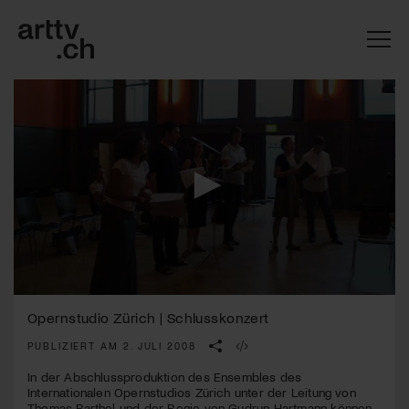
0
Mach mit: «Be Part of the Art»!
seconds
Opernstudio Zürich | Schlusskonzert
of
3
PUBLIZIERT AM 2. JULI 2008
Engagiere dich als Kulturliebhaber:in, Kulturschaffende(r) oder
minutes,
Kulturinstitution und unterstütze unsere Arbeit.
5
In der Abschlussproduktion des Ensembles des
Mit deiner Mitgliedschaft erhältst du kostenlosen Zugang zu
seconds
Internationalen Opernstudios Zürich unter der Leitung von
diversen Kulturevents.
Thomas Barthel und der Regie von Gudrun Hartmann können