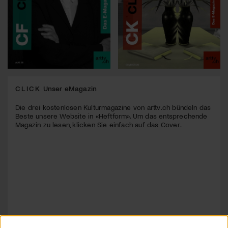
CLICK
Unser eMagazin
Die drei kostenlosen Kulturmagazine von arttv.ch bündeln das
Beste unsere Website in «Heftform». Um das entsprechende
Magazin zu lesen, klicken Sie einfach auf das Cover.