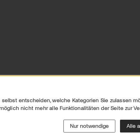
 selbst entscheiden, welche Kategorien Sie zulassen mö
möglich nicht mehr alle Funktionalitäten der Seite zur V
Downloads
Impres
Werben
Datensc
Nur notwendige
Alle 