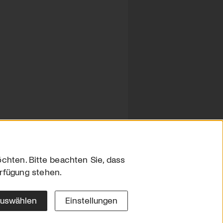
chten. Bitte beachten Sie, dass
erfügung stehen.
sum
hutz
auswählen
Einstellungen