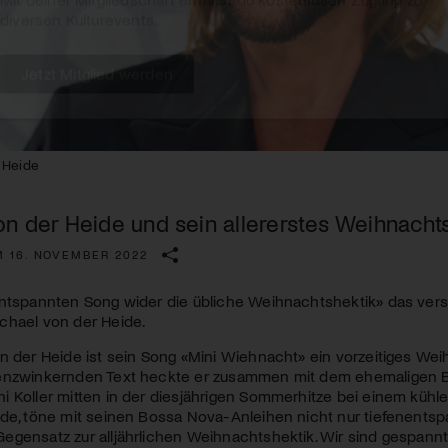
Kulturinstitution und unterstütze unsere Arbeit.
Mit deiner Mitgliedschaft erhältst du kostenlosen Zugang zu
diversen Kulturevents.
Jetzt Mitglied werden
 Heide
on der Heide und sein allererstes Weihnachts
M 16. NOVEMBER 2022
entspannten Song wider die übliche Weihnachtshektik» das vers
chael von der Heide.
on der Heide ist sein Song «Mini Wiehnacht» ein vorzeitiges W
enzwinkernden Text heckte er zusammen mit dem ehemaligen Bab
 Koller mitten in der diesjährigen Sommerhitze bei einem kühle
de, töne mit seinen Bossa Nova-Anleihen nicht nur tiefenentsp
gensatz zur alljährlichen Weihnachtshektik. Wir sind gespannt