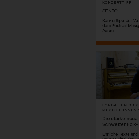
KONZERTTIPP
SENTO
Konzerttipp der W
dem Festival Musig 
Aarau
FONDATION SUI
MUSIKER:INNEN
Die starke neue
Schweizer Folk
Ehrliche Texte und
Sounds sind das Er