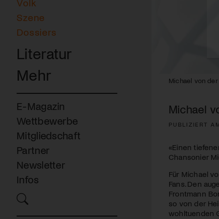
Volk
Szene
Dossiers
Literatur
Mehr
Michael von der
E-Magazin
Michael v
Wettbewerbe
PUBLIZIERT A
Mitgliedschaft
«Einen tiefen
Partner
Chansonier Mi
Newsletter
Für Michael v
Infos
Fans. Den aug
Frontmann Boni
so von der Hei
wohltuenden Ge