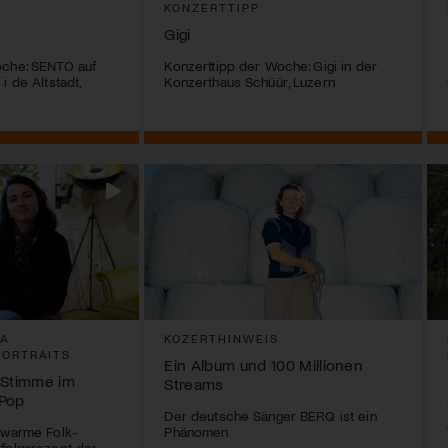
KONZERTTIPP
Gigi
oche: SENTO auf
Konzerttipp der Woche: Gigi in der
i de Altstadt,
Konzerthaus Schüür, Luzern
SA
KOZERTHINWEIS
PORTRAITS
Ein Album und 100 Millionen
 Stimme im
Streams
-Pop
Der deutsche Sänger BERQ ist ein
 warme Folk-
Phänomen
folgsrezept der