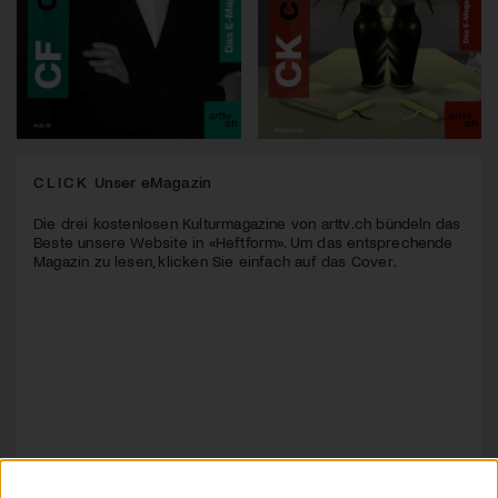
CLICK
Unser eMagazin
Die drei kostenlosen Kulturmagazine von arttv.ch bündeln das
Beste unsere Website in «Heftform». Um das entsprechende
Magazin zu lesen, klicken Sie einfach auf das Cover.