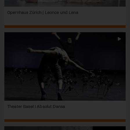
Opernhaus Zürich | Leonce und Lena
Theater Basel I Absolut Dansa