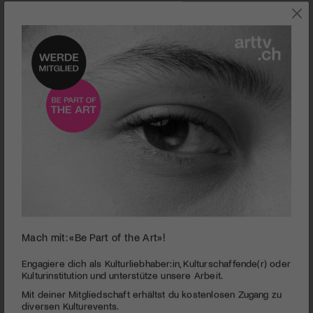
SZENE
Mach mit: «Be Part of the Art»!
0
seconds
Marcel Gschwend | Portrait
Engagiere dich als Kulturliebhaber:in, Kulturschaffende(r) oder
of
Kulturinstitution und unterstütze unsere Arbeit.
3
PUBLIZIERT AM 2. DEZEMBER 2013
Mit deiner Mitgliedschaft erhältst du kostenlosen Zugang zu
minutes,
49
diversen Kulturevents.
Unter dem Namen Bit-Tuner spielt der aus St.Gallen