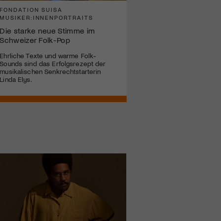
FONDATION SUISA
FONDATION SUISA
MUSIKER:INNENPORTRAITS
MUSIKER:INNENPORTRA
Die starke neue Stimme im
Mirjam Skal: Die Kunst, B
Schweizer Folk-Pop
Musik zu verwandeln
Ehrliche Texte und warme Folk-
Ein Porträt einer Zürcher
Sounds sind das Erfolgsrezept der
Filmkomponistin zwischen
musikalischen Senkrechtstarterin
Synästhesie, Experiment u
Linda Elys.