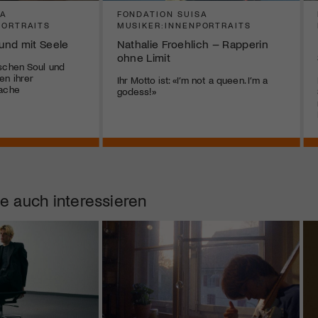
SA
FONDATION SUISA
PORTRAITS
MUSIKER:INNENPORTRAITS
und mit Seele
Nathalie Froehlich – Rapperin
ohne Limit
schen Soul und
en ihrer
Ihr Motto ist: «I’m not a queen. I’m a
rache
godess!»
e auch interessieren