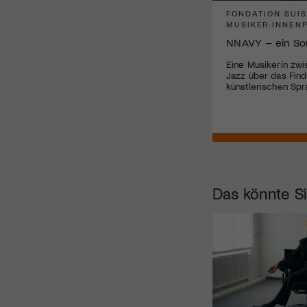
FONDATION SUISA
FONDATION SUI
MUSIKER:INNENPORTRAITS
MUSIKER:INNEN
Komponieren mit dem KI-Modell
NNAVY – ein So
Silvio Buchmeier lotet neue Wege in
Eine Musikerin zwi
der Komposition aus.
Jazz über das Find
künstlerischen Sp
Das könnte Si