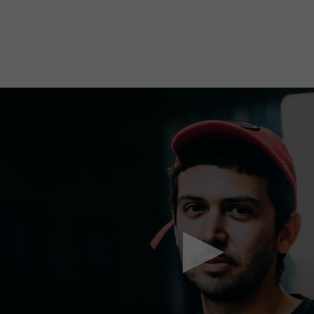
Mach mit: «Be Part of the Art»!
Engagiere dich als Kulturliebhaber:in, Kulturschaffende(r) oder