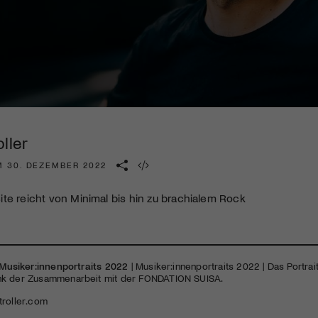
Kulturinstitution und unterstütze unsere Arbeit.
Mit deiner Mitgliedschaft erhältst du kostenlosen Zugang zu
diversen Kulturevents.
Jetzt Mitglied werden
ller
M 30. DEZEMBER 2022
te reicht von Minimal bis hin zu brachialem Rock
Musiker:innenportraits 2022
| Musiker:innenportraits 2022 | Das Portrai
nk der Zusammenarbeit mit der
FONDATION
SUISA
.
roller.com