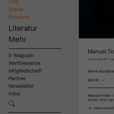
Volk
Szene
Dossiers
Literatur
Mehr
0
seconds
of
Manuel Tro
3
E-Magazin
minutes,
PUBLIZIERT A
19
Wettbewerbe
seconds
Volume
90%
Mitgliedschaft
Seine Bandbrei
Partner
MEHR
Newsletter
Infos
Manuel Troller
|
Winter 2022 da
www.manuelt