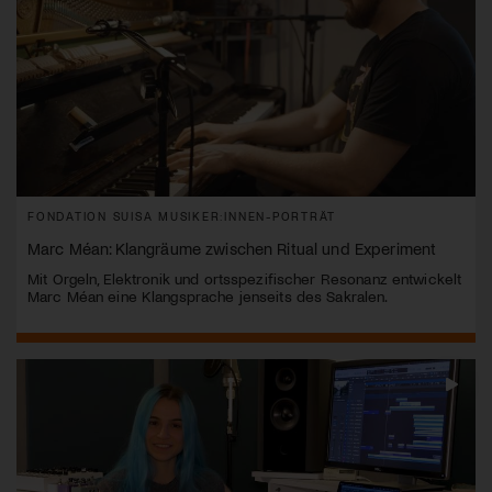
FONDATION SUISA MUSIKER:INNEN-PORTRÄT
Marc Méan: Klangräume zwischen Ritual und Experiment
Mit Orgeln, Elektronik und ortsspezifischer Resonanz entwickelt
Marc Méan eine Klangsprache jenseits des Sakralen.