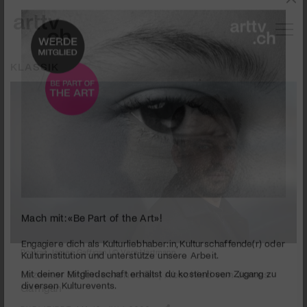
KLASSIK
Mach mit: «Be Part of the Art»!
Portrait James Gaffigan | © Vera Hartmann
Engagiere dich als Kulturliebhaber:in, Kulturschaffende(r) oder
Kulturinstitution und unterstütze unsere Arbeit.
Luzerner Sinfonieorchester | Abschied von James
Gaffigan
Mit deiner Mitgliedschaft erhältst du kostenlosen Zugang zu
diversen Kulturevents.