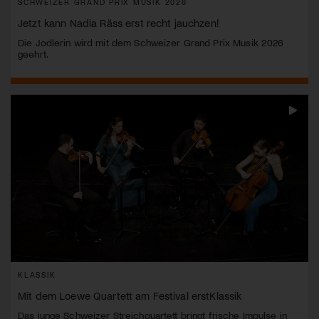
SCHWEIZER GRAND PRIX MUSIK 2026
Jetzt kann Nadia Räss erst recht jauchzen!
Die Jodlerin wird mit dem Schweizer Grand Prix Musik 2026
geehrt.
KLASSIK
Mit dem Loewe Quartett am Festival erstKlassik
Das junge Schweizer Streichquartett bringt frische Impulse in