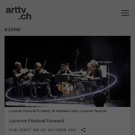
SZENE
Mach mit: «Be Part of the Art»!
Lucerne Festival Forward | © Manuela Jans, Lucerne Festival
Engagiere dich als Kulturliebhaber:in, Kulturschaffende(r) oder
Kulturinstitution und unterstütze unsere Arbeit.
Lucerne Festival Forward
Mit deiner Mitgliedschaft erhältst du kostenlosen Zugang zu
PUBLIZIERT AM 26. OKTOBER 2021
diversen Kulturevents.