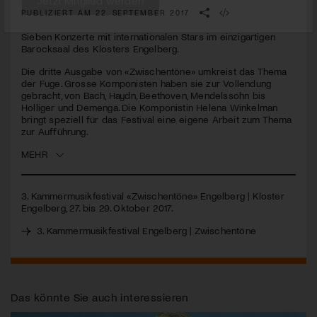
seconds
PUBLIZIERT AM 22. SEPTEMBER 2017
Jetzt Mitglied werden
Sieben Konzerte mit internationalen Stars im einzigartigen
Barocksaal des Klosters Engelberg.
Die dritte Ausgabe von «Zwischentöne» umkreist das Thema
der Fuge. Grosse Komponisten haben sie zur Vollendung
gebracht, von Bach, Haydn, Beethoven, Mendelssohn bis
Holliger und Demenga. Die Komponistin Helena Winkelman
bringt speziell für das Festival eine eigene Arbeit zum Thema
zur Aufführung.
MEHR
3. Kammermusikfestival «Zwischentöne» Engelberg | Kloster
Engelberg, 27. bis 29. Oktober 2017.
3. Kammermusikfestival Engelberg | Zwischentöne
Das könnte Sie auch interessieren