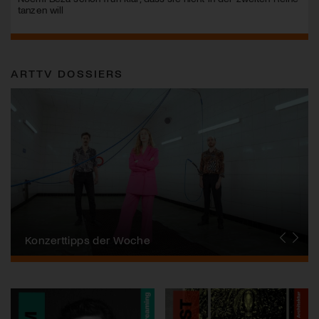
tanzen will
ARTTV DOSSIERS
Alpentöne
Konzerttipps der Woche
Stanser Musiktage
FONDATION SUISA
Festival da Jazz
J.S. Bach-Stiftung