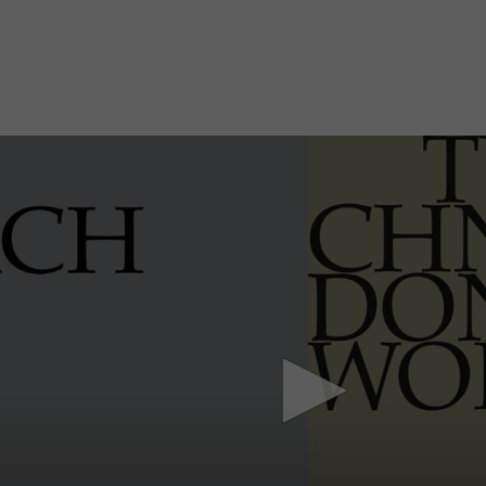
Mach mit: «Be Part of the Art»!
Engagiere dich als Kulturliebhaber:in, Kulturschaffende(r) oder