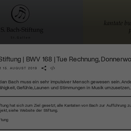
Kulturinstitution und unterstütze unsere Arbeit.
Mit deiner Mitgliedschaft erhältst du kostenlosen Zugang zu
diversen Kulturevents.
Jetzt Mitglied werden
-Stiftung | BWV 168 | Tue Rechnung, Donnerwo
M 15. AUGUST 2019
ian Bach muss ein sehr impulsiver Mensch gewesen sein. Ander
ähigkeit, Gefühle, Launen und Stimmungen in Musik umzusetzen, 
iftung hat sich zum Ziel gesetzt, alle Kantaten von Bach zur Aufführung 
jekt, siehe Website der Stiftung.
ftung