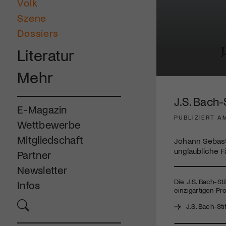
Volk
Szene
Dossiers
Literatur
Mehr
0
seconds
of
J.S. Bach
17
E-Magazin
minutes,
PUBLIZIERT A
25
Wettbewerbe
seconds
Volume
90%
Mitgliedschaft
Johann Sebast
unglaubliche F
Partner
Newsletter
Die J.S. Bach-St
Infos
einzigartigen Pro
J.S. Bach-Sti