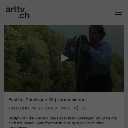
0
Mach mit: «Be Part of the Art»!
seconds
Festival Rümlingen 09 | Impressionen
of
0
PUBLIZIERT AM 27. AUGUST 2009
Engagiere dich als Kulturliebhaber:in, Kulturschaffende(r) oder
seconds
Kulturinstitution und unterstütze unsere Arbeit.
Skulpturen die klingen. Das Festival in Rümlingen 2009 zeigte
Mit deiner Mitgliedschaft erhältst du kostenlosen Zugang zu
sich mit neuen Klangformen in einzigartiger ländlicher
diversen Kulturevents.
Umgebung.