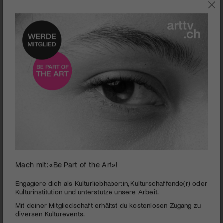
SZENE
Mach mit: «Be Part of the Art»!
0
seconds
eunoia Quintett | The Vacuum Pack
Engagiere dich als Kulturliebhaber:in, Kulturschaffende(r) oder
of
Kulturinstitution und unterstütze unsere Arbeit.
3
PUBLIZIERT AM 7. MÄRZ 2016
Mit deiner Mitgliedschaft erhältst du kostenlosen Zugang zu
minutes,
23
diversen Kulturevents.
Sie pumpen und saugen, quietschen und blubbern – die