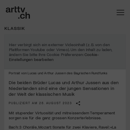
KLASSIK
Hier verbirgt sich ein externer Videoinhalt (z. B. von den
Plattformen Youtube oder Vimeo). Um den Inhalt zu laden,
ändern Sie bitte Ihre Cookie Präferenzen:
Cookie-
Einstellungen bearbeiten
Portrait von Lucas und Arthur Jussen des Bayrischen Rundfunks
Die beiden Brüder Lucas und Arthur Jussen aus den
Niederlanden sind eine der jungen Sensationen in
der Welt der klassischen Musik
Mach mit: «Be Part of the Art»!
PUBLIZIERT AM 28. AUGUST 2023
Engagiere dich als Kulturliebhaber:in, Kulturschaffende(r) oder
Mit stupender Virtuosität und mitreissendem Temperament
Kulturinstitution und unterstütze unsere Arbeit.
sorgen sie für die ganz grossen Konzerterlebnisse.
Mit deiner Mitgliedschaft erhältst du kostenlosen Zugang zu
Bach: 3 Choräle, Mozart: Sonate für zwei Klaviere, Ravel: «La
diversen Kulturevents.