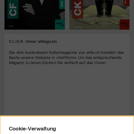
CLICK
Unser eMagazin
Die drei kostenlosen Kulturmagazine von arttv.ch bündeln das
Beste unsere Website in «Heftform». Um das entsprechende
Magazin zu lesen, klicken Sie einfach auf das Cover.
Cookie-Verwaltung