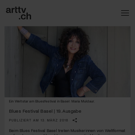
Ein Weltstar am Bluesfestival in Basel: Maria Muldaur.
Mach mit: «Be Part of the Art»!
Blues Festival Basel | 19. Ausgabe
Engagiere dich als Kulturliebhaber:in, Kulturschaffende(r) oder
Kulturinstitution und unterstütze unsere Arbeit.
PUBLIZIERT AM 13. MÄRZ 2018
Mit deiner Mitgliedschaft erhältst du kostenlosen Zugang zu
Beim Blues Festival Basel treten Musikerinnen von Weltformat
diversen Kulturevents.