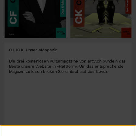
CLICK
Unser eMagazin
Die drei kostenlosen Kulturmagazine von arttv.ch bündeln das
Beste unsere Website in «Heftform». Um das entsprechende
Magazin zu lesen, klicken Sie einfach auf das Cover.