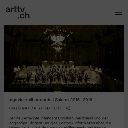
Mach mit: «Be Part of the Art»!
argovia philharmonic | Saison 2015–2016
PUBLIZIERT AM 22. MAI 2015
Engagiere dich als Kulturliebhaber:in, Kulturschaffende(r) oder
Kulturinstitution und unterstütze unsere Arbeit.
Der neu ernannte Intendant Christian Weidmann und der
Mit deiner Mitgliedschaft erhältst du kostenlosen Zugang zu
langjährige Dirigent Douglas Bostock informieren über die
diversen Kulturevents.
Saison 2015–2016 des argovia philharmonic mit jungen