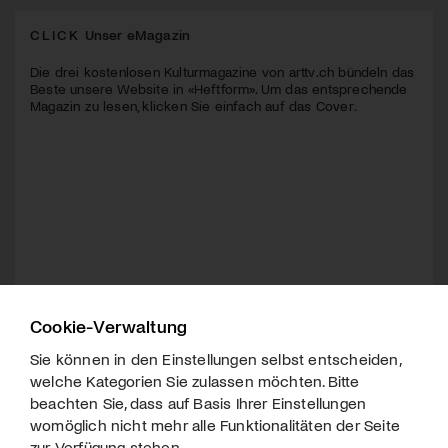
CLICK
Unser eMagazin
Die drei kostenlosen Kulturmagazine von arttv.ch bündeln das
Beste unsere Website in «Heftform». Um das entsprechende
Magazin zu lesen, klicken Sie einfach auf das Cover.
Cookie-Verwaltung
Sie können in den Einstellungen selbst entscheiden,
welche Kategorien Sie zulassen möchten. Bitte
beachten Sie, dass auf Basis Ihrer Einstellungen
womöglich nicht mehr alle Funktionalitäten der Seite
zur Verfügung stehen.