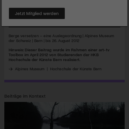
Glasvitrinen ab und präsentiert eine Augenweide an
«Bergzeugs».
Jetzt Mitglied werden
MEHR
Berge versetzen – eine Auslegeordnung | Alpines Museum
der Schweiz | Bern | bis 26. August 2012
Hinweis: Dieser Beitrag wurde im Rahmen einer art-tv
Toolbox im April 2012 von Studierenden der
HKB
Hochschule der Künste Bern realisiert.
Alpines Museum
|
Hochschule der Künste Bern
Beiträge im Kontext