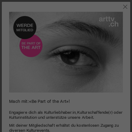
0
Mach mit: «Be Part of the Art»!
seconds
Alpines Museum | Berge versetzen
of
2
PUBLIZIERT AM 20. APRIL 2012
Engagiere dich als Kulturliebhaber:in, Kulturschaffende(r) oder
minutes,
Kulturinstitution und unterstütze unsere Arbeit.
40
Mit einem neuen Direktor, einem neuen Konzept und einem
Mit deiner Mitgliedschaft erhältst du kostenlosen Zugang zu
seconds
neuen Restaurant staubt das Alpine Museum Bern die Berge
diversen Kulturevents.
ab. Die Ausstellung «Berge versetzen» rechnet mit