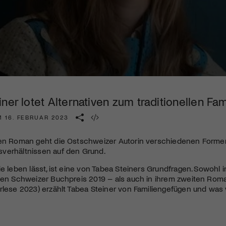
Kulturinstitution und unterstütze unsere Arbeit.
Mit deiner Mitgliedschaft erhältst du kostenlosen Zugang zu
diversen Kulturevents.
Jetzt Mitglied werden
ner lotet Alternativen zum traditionellen Fa
M 16. FEBRUAR 2023
ten Roman geht die Ostschweizer Autorin verschiedenen Forme
verhältnissen auf den Grund.
ie leben lässt, ist eine von Tabea Steiners Grundfragen. Sowohl 
 den Schweizer Buchpreis 2019 – als auch in ihrem zweiten Rom
rlese 2023) erzählt Tabea Steiner von Familiengefügen und was