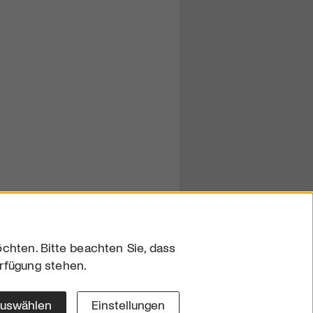
chten. Bitte beachten Sie, dass
erfügung stehen.
sum
hutz
auswählen
Einstellungen