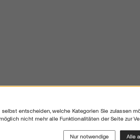
 selbst entscheiden, welche Kategorien Sie zulassen mö
möglich nicht mehr alle Funktionalitäten der Seite zur V
Downloads
Impres
Werben
Datensc
Nur notwendige
Alle 