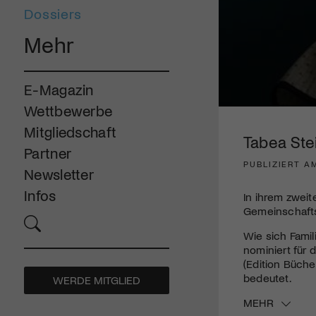
Dossiers
Mehr
E-Magazin
Wettbewerbe
0
seconds
Mitgliedschaft
of
Tabea Stei
4
Partner
minutes,
PUBLIZIERT A
43
Newsletter
seconds
Volume
90%
Infos
In ihrem zwei
Gemeinschafts
Wie sich Famil
nominiert für
(Edition Büche
bedeutet.
WERDE MITGLIED
MEHR