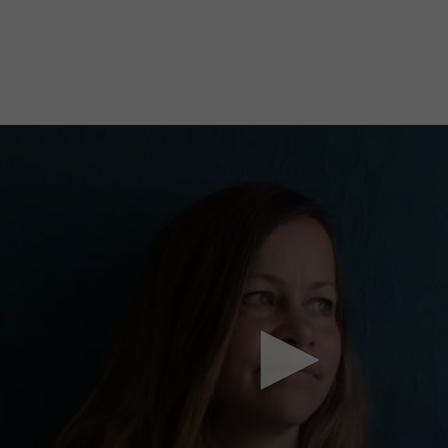
Mach mit: «Be Part of the Art»!
Engagiere dich als Kulturliebhaber:in, Kulturschaffende(r) oder