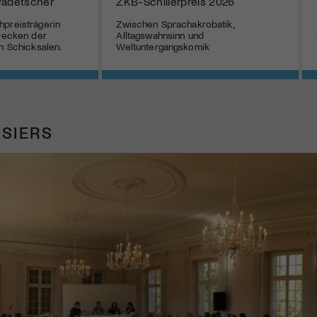
vadetscher
ZKB-Schillerpreis 2026
preisträgerin
Zwischen Sprachakrobatik,
hrecken der
Alltagswahnsinn und
en Schicksalen.
Weltuntergangskomik
SIERS