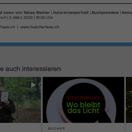
d zwei» von Tabea Steiner
|
Autor:innenportrait
|
Buchpremiere
|
Imme
ich | 2. März 2023 | 19:30 Uhr
rhaus.ch
|
www.buecherlese.ch
e auch interessieren
BÜCHER