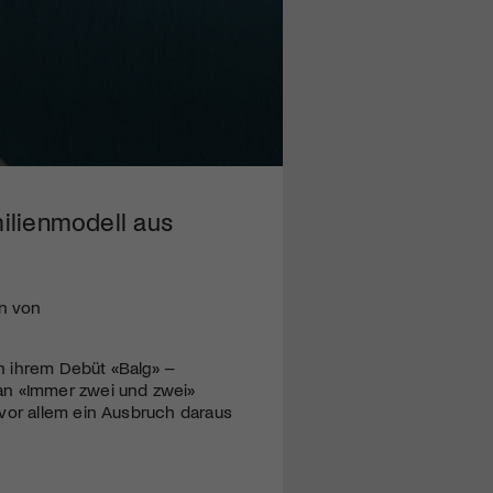
milienmodell aus
n von
in ihrem Debüt «Balg» –
an «Immer zwei und zwei»
 vor allem ein Ausbruch daraus