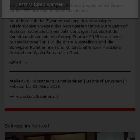
seconds
Franziska Amstad und Sylvia Schranz bespielen mit ihrem
Atelier 678 den Kunstraum Kunstkabinen.
Jetzt Mitglied werden
Nachdem sich die Zwischennutzung der ehemaligen
Telefonkabinen wegen des verzögerten Umbaus am Bahnhof
Brunnen nochmals um ein Jahr verlängert hat, startet der
Kunstraum Kunstkabinen Anfang Februar 2025 in die neue
Ausstellungssaison. Für die erste Ausstellung sind die
Schwyzer Künstlerinnen und Kulturschaffenden Franziska
Amstad und Sylvia Schranz zu Gast.
MEHR
Atelier678
|
Kunstraum Kunstkabinen | Bahnhof Brunnen
| 1.
Februar bis 23. März 2025
www.kunstkabinen.ch
Beiträge im Kontext