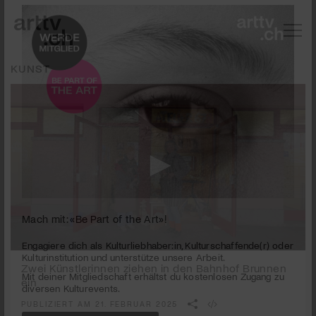
KUNST
Mach mit: «Be Part of the Art»!
0
seconds
Zwei Künstlerinnen ziehen in den Bahnhof Brunnen
Engagiere dich als Kulturliebhaber:in, Kulturschaffende(r) oder
of
Kulturinstitution und unterstütze unsere Arbeit.
ein
3
Mit deiner Mitgliedschaft erhältst du kostenlosen Zugang zu
minutes,
PUBLIZIERT AM 21. FEBRUAR 2025
8
diversen Kulturevents.