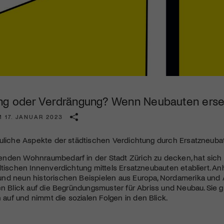
Kulturinstitution und unterstütze unsere Arbeit.
Mit deiner Mitgliedschaft erhältst du kostenlosen Zugang zu
diversen Kulturevents.
Jetzt Mitglied werden
ng oder Verdrängung? Wenn Neubauten ers
 17. JANUAR 2023
auliche Aspekte der städtischen Verdichtung durch Ersatzneuba
nden Wohnraumbedarf in der Stadt Zürich zu decken, hat sich i
dtischen Innenverdichtung mittels Ersatzneubauten etabliert. An
nd neun historischen Beispielen aus Europa, Nordamerika und A
en Blick auf die Begründungsmuster für Abriss und Neubau. Sie g
uf und nimmt die sozialen Folgen in den Blick.