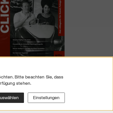
chten. Bitte beachten Sie, dass
erfügung stehen.
sum
hutz
auswählen
Einstellungen