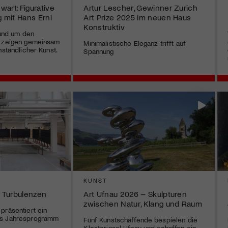
art: Figurative
Artur Lescher, Gewinner Zurich
g mit Hans Erni
Art Prize 2025 im neuen Haus
Konstruktiv
rund um den
e zeigen gemeinsam
Minimalistische Eleganz trifft auf
nständlicher Kunst.
Spannung
G
KUNST
 Turbulenzen
Art Ufnau 2026 – Skulpturen
zwischen Natur, Klang und Raum
präsentiert ein
es Jahresprogramm
Fünf Kunstschaffende bespielen die
Klosterinsel Ufnau und schaffen ein