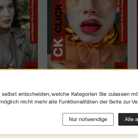
 selbst entscheiden, welche Kategorien Sie zulassen mö
möglich nicht mehr alle Funktionalitäten der Seite zur V
Downloads
Impres
Werben
Datensc
Nur notwendige
Alle 