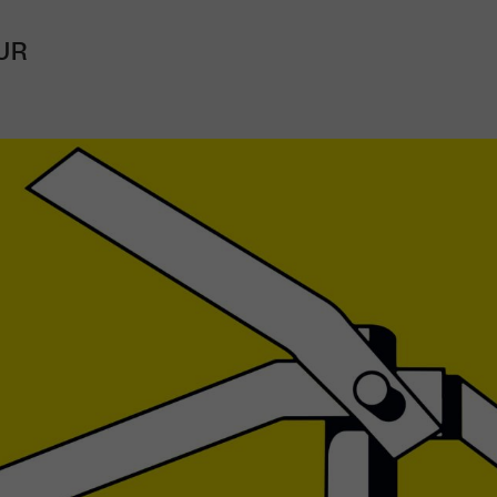
UR
Mach mit: «Be Part of the Art»!
Engagiere dich als Kulturliebhaber:in, Kulturschaffende(r) oder