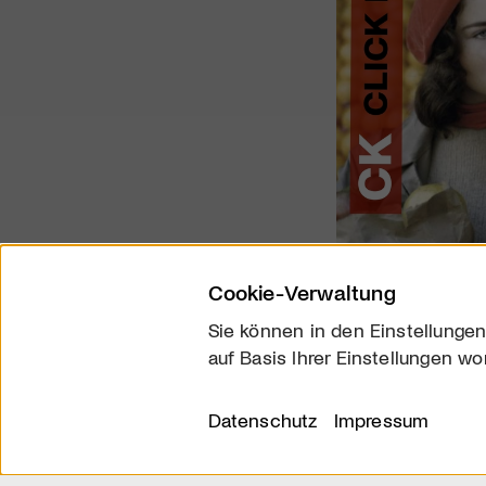
Cookie-Verwaltung
Sie können in den Einstellungen
auf Basis Ihrer Einstellungen wo
Über uns
Kontakt
Datenschutz
Impressum
© 2026 arttv.ch