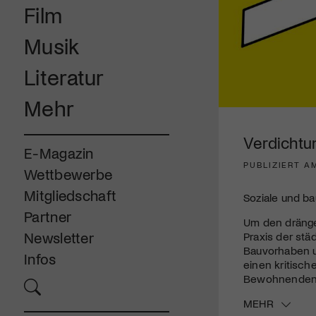
Film
Musik
Literatur
Mehr
Verdichtu
E-Magazin
PUBLIZIERT AM
Wettbewerbe
Mitgliedschaft
Soziale und b
Partner
Um den dränge
Newsletter
Praxis der stä
Bauvorhaben u
Infos
einen kritisch
Bewohnenden a
MEHR