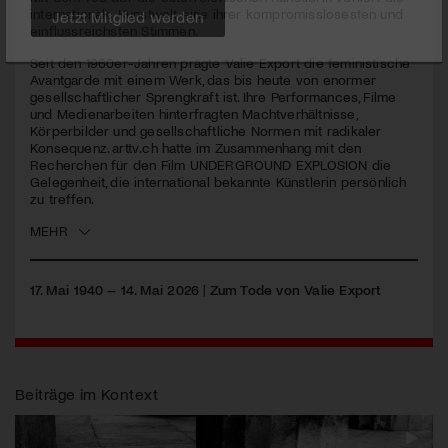
seconds
internationale Kunstwelt eine ihrer kompromisslosesten und
einflussreichsten Stimmen.
Jetzt Mitglied werden
Seit den 1960er-Jahren prägte Valie Export die feministische
Avantgarde mit einem Werk, das bis heute von enormer
gesellschaftlicher Sprengkraft ist. Ihre Performances, Filme
und Medienarbeiten hinterfragten Machtverhältnisse,
Körperbilder und gesellschaftliche Normen mit radikaler
Konsequenz. arttv.ch hatte im Zusammenhang mit den
Recherchen für den Film UNDERGROUND EXPLOSION die
Gelegenheit, die international bekannte Künstlerin persönlich
zu treffen.
MEHR
17. Mai 1940 – 14. Mai 2026
|
Zum Tode von Valie Export
Beiträge im Kontext