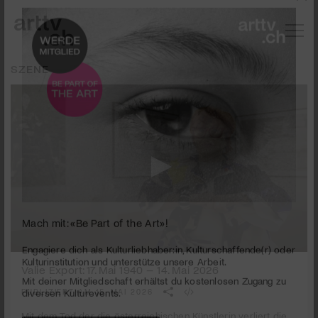
SZENE
Mach mit: «Be Part of the Art»!
0
seconds
Valie Export: 17. Mai 1940 – 14. Mai 2026
Engagiere dich als Kulturliebhaber:in, Kulturschaffende(r) oder
of
Kulturinstitution und unterstütze unsere Arbeit.
1
PUBLIZIERT AM 15. MAI 2026
Mit deiner Mitgliedschaft erhältst du kostenlosen Zugang zu
minute,
44
diversen Kulturevents.
Mit dem Tod der die österreichischen Künstlerin verliert die