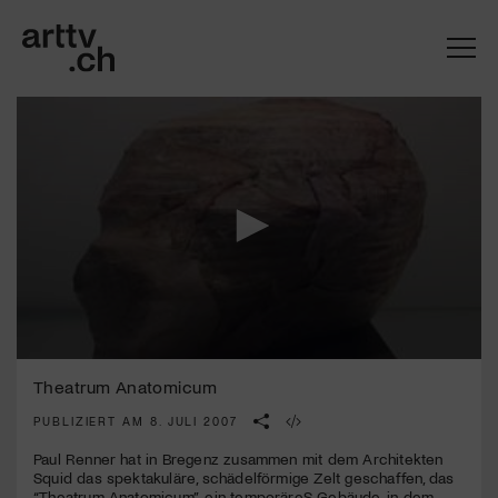
0
Mach mit: «Be Part of the Art»!
seconds
Theatrum Anatomicum
of
4
PUBLIZIERT AM 8. JULI 2007
Engagiere dich als Kulturliebhaber:in, Kulturschaffende(r) oder
minutes,
Kulturinstitution und unterstütze unsere Arbeit.
1
Paul Renner hat in Bregenz zusammen mit dem Architekten
Mit deiner Mitgliedschaft erhältst du kostenlosen Zugang zu
second
Squid das spektakuläre, schädelförmige Zelt geschaffen, das
diversen Kulturevents.
“Theatrum Anatomicum”, ein temporäreS Gebäude, in dem